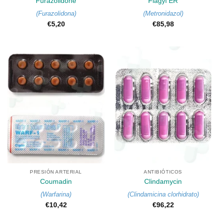
Furazolidone
Flagyl ER
(
Furazolidona
)
(
Metronidazol
)
€
5,20
€
85,98
PRESIÓN ARTERIAL
ANTIBIÓTICOS
Coumadin
Clindamycin
(
Warfarina
)
(
Clindamicina clorhidrato
)
€
10,42
€
96,22