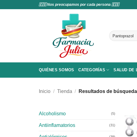
Saltar
🇪🇸 Nos preocupamos por cada persona 🇪🇸
al
contenido
Buscar
por:
QUIÉNES SOMOS
CATEGORÍAS
SALUD DE
Inicio
/
Tienda
/
Resultados de búsqueda 
Alcoholismo
(5)
Antiinflamatorios
(31)
Antialérgicos
(39)