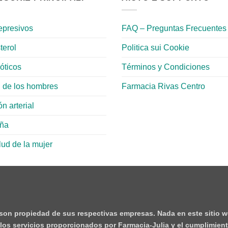
epresivos
FAQ – Preguntas Frecuentes
terol
Politica sui Cookie
ióticos
Términos y Condiciones
 de los hombres
Farmacia Rivas Centro
n arterial
aña
lud de la mujer
 son propiedad de sus respectivas empresas. Nada en este sitio w
e los servicios proporcionados por Farmacia-Julia y el cumplimient