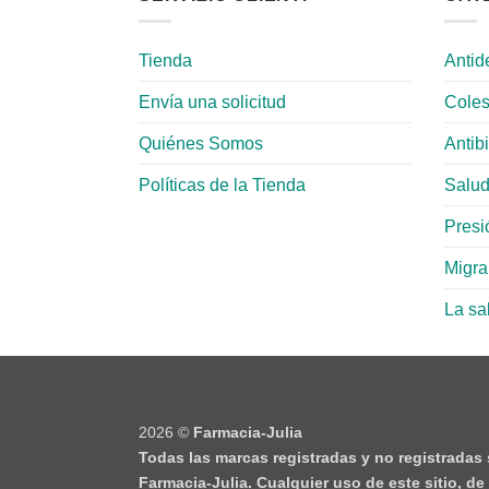
Tienda
Antid
Envía una solicitud
Coles
Quiénes Somos
Antib
Políticas de la Tienda
Salud
Presió
Migr
La sa
2026 ©
Farmacia-Julia
Todas las marcas registradas y no registradas
Farmacia-Julia. Cualquier uso de este sitio, d