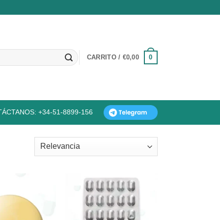
0
CARRITO /
€
0,00
ÁCTANOS: +34-51-8899-156