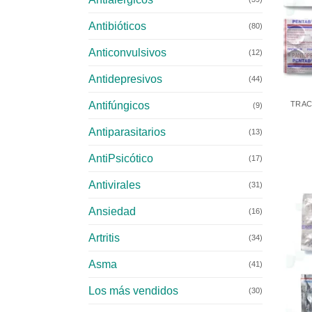
Antibióticos
(80)
Anticonvulsivos
(12)
Antidepresivos
+
(44)
Antifúngicos
TRAC
(9)
Antiparasitarios
(13)
AntiPsicótico
(17)
Antivirales
(31)
Ansiedad
(16)
Artritis
(34)
Asma
(41)
Los más vendidos
(30)