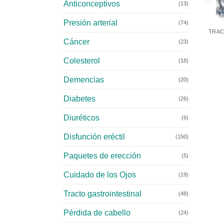
Anticonceptivos
(13)
+
Presión arterial
(74)
TRAC
Cáncer
(23)
Colesterol
(18)
Demencias
(20)
Diabetes
(26)
Diuréticos
(6)
Disfunción eréctil
(150)
Paquetes de erección
(5)
Cuidado de los Ojos
(19)
Tracto gastrointestinal
(48)
Pérdida de cabello
(24)