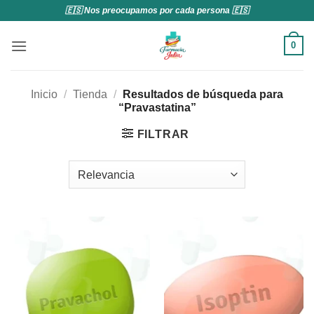
Saltar
🇪🇸 Nos preocupamos por cada persona 🇪🇸
al
contenido
0
Inicio
/
Tienda
/
Resultados de búsqueda para
“Pravastatina”
FILTRAR