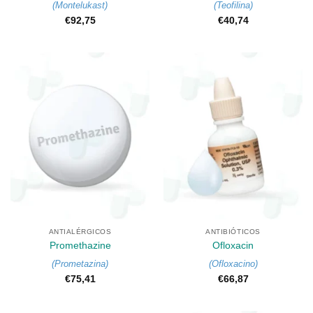
(
Montelukast
)
(
Teofilina
)
€
92,75
€
40,74
ANTIALÉRGICOS
ANTIBIÓTICOS
Promethazine
Ofloxacin
(
Prometazina
)
(
Ofloxacino
)
€
75,41
€
66,87