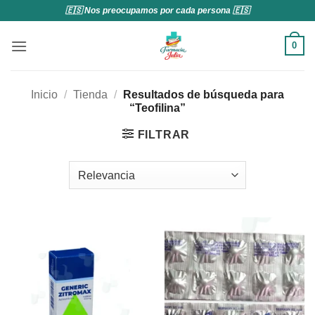
Saltar
🇪🇸 Nos preocupamos por cada persona 🇪🇸
al
contenido
0
Inicio
/
Tienda
/
Resultados de búsqueda para
“Teofilina”
FILTRAR