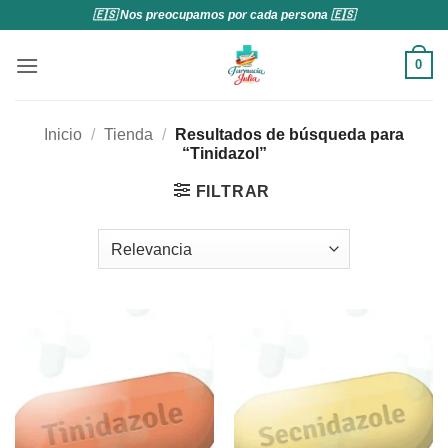
Saltar
🇪🇸 Nos preocupamos por cada persona 🇪🇸
al
contenido
0
Inicio
/
Tienda
/
Resultados de búsqueda para
“Tinidazol”
FILTRAR