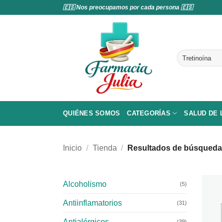
Saltar
🇪🇸 Nos preocupamos por cada persona 🇪🇸
al
contenido
Buscar
por:
QUIÉNES SOMOS
CATEGORÍAS
SALUD DE
Inicio
/
Tienda
/
Resultados de búsqueda 
Alcoholismo
(5)
Antiinflamatorios
(31)
Antialérgicos
(39)