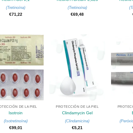
(
Tretinoína
)
(
Tretinoína
)
(
T
€
71,22
€
69,48
+
+
OTECCIÓN DE LA PIEL
PROTECCIÓN DE LA PIEL
PROTECC
Isotroin
Clindamycin Gel
(
Isotretinoína
)
(
Clindamicina
)
(
Peróxi
€
99,01
€
5,21