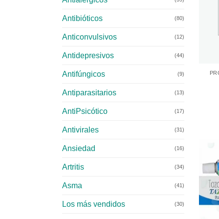
Antibióticos
(80)
Anticonvulsivos
(12)
Antidepresivos
+
(44)
Antifúngicos
PR
(9)
Antiparasitarios
(13)
AntiPsicótico
(17)
Antivirales
(31)
Ansiedad
(16)
Artritis
(34)
Asma
(41)
Los más vendidos
(30)