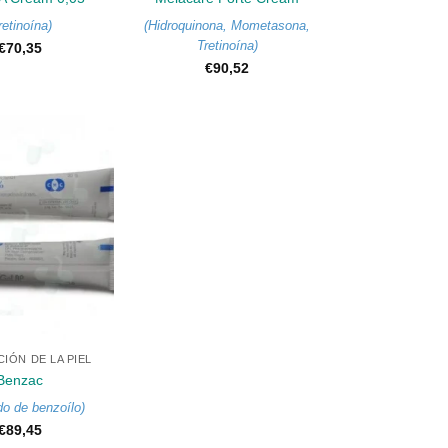
retinoína
)
(
Hidroquinona
,
Mometasona
,
Tretinoína
)
€
70,35
€
90,52
IÓN DE LA PIEL
Benzac
do de benzoílo
)
€
89,45