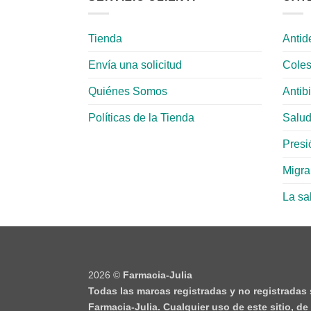
Tienda
Antid
Envía una solicitud
Coles
Quiénes Somos
Antib
Políticas de la Tienda
Salud
Presió
Migr
La sa
2026 ©
Farmacia-Julia
Todas las marcas registradas y no registradas
Farmacia-Julia. Cualquier uso de este sitio, d