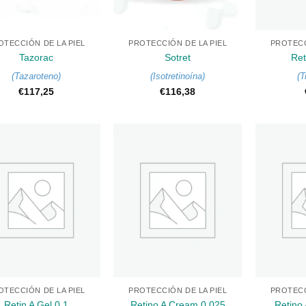
+
+
OTECCIÓN DE LA PIEL
PROTECCIÓN DE LA PIEL
PROTECC
Tazorac
Sotret
Ret
(
Tazaroteno
)
(
Isotretinoína
)
(
T
€
117,25
€
116,38
+
+
OTECCIÓN DE LA PIEL
PROTECCIÓN DE LA PIEL
PROTECC
Retin A Gel 0,1
Retino A Cream 0,025
Retino