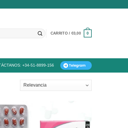
0
CARRITO /
€
0,00
ÁCTANOS: +34-51-8899-156