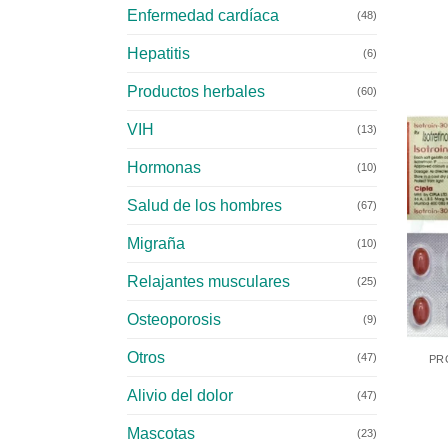
Enfermedad cardíaca
(48)
Hepatitis
(6)
Productos herbales
(60)
VIH
(13)
Hormonas
(10)
Salud de los hombres
(67)
Migraña
(10)
Relajantes musculares
(25)
Osteoporosis
(9)
+
Otros
(47)
PR
Alivio del dolor
(47)
Mascotas
(23)