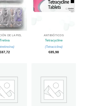
+
IÓN DE LA PIEL
ANTIBIÓTICOS
Tretiva
Tetracycline
otretinoína
)
(
Tetraciclina
)
€
87,72
€
85,98