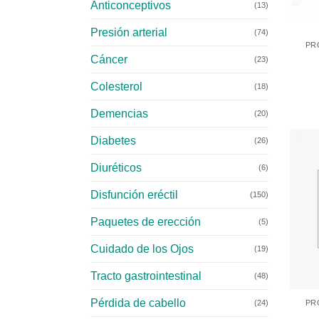
Anticonceptivos
(13)
+
Presión arterial
(74)
PR
Cáncer
(23)
Colesterol
(18)
Demencias
(20)
Diabetes
(26)
Diuréticos
(6)
Disfunción eréctil
(150)
Paquetes de erección
(5)
Cuidado de los Ojos
(19)
Tracto gastrointestinal
(48)
+
Pérdida de cabello
(24)
PR