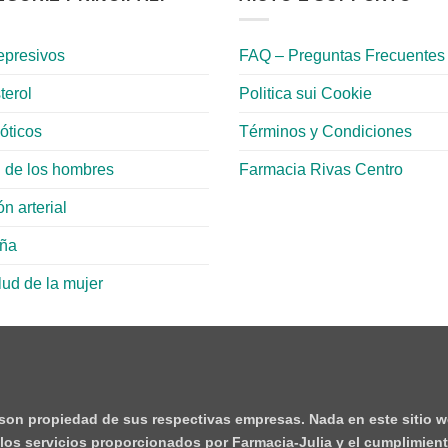
epresivos
FAQ – Preguntas Frecuentes
terol
Politica sui Cookie
ióticos
Términos y Condiciones
 de los hombres
Farmacia Rivas Centro
n arterial
aña
lud de la mujer
 son propiedad de sus respectivas empresas. Nada en este sitio w
e los servicios proporcionados por Farmacia-Julia y el cumplimient