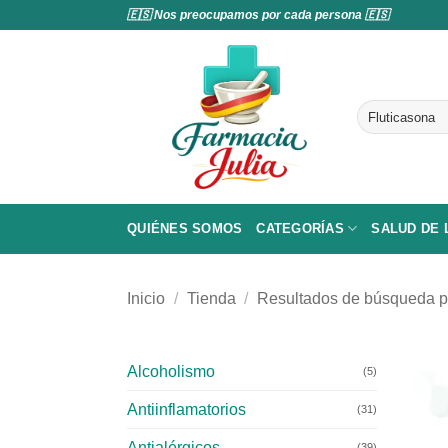
Saltar
🇪🇸 Nos preocupamos por cada persona 🇪🇸
al
contenido
Buscar
por:
QUIÉNES SOMOS
CATEGORÍAS
SALUD DE
Inicio
/
Tienda
/
Resultados de búsqueda pa
Alcoholismo
(5)
Antiinflamatorios
(31)
Antialérgicos
(39)