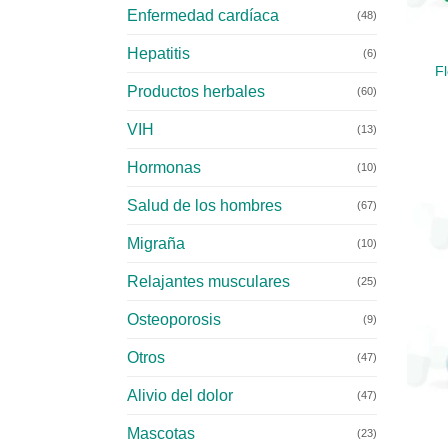
+
Enfermedad cardíaca
(48)
Hepatitis
(6)
F
Productos herbales
(60)
VIH
(13)
Hormonas
(10)
Salud de los hombres
(67)
Migraña
(10)
Relajantes musculares
(25)
Osteoporosis
(9)
Otros
(47)
+
Alivio del dolor
(47)
Mascotas
(23)