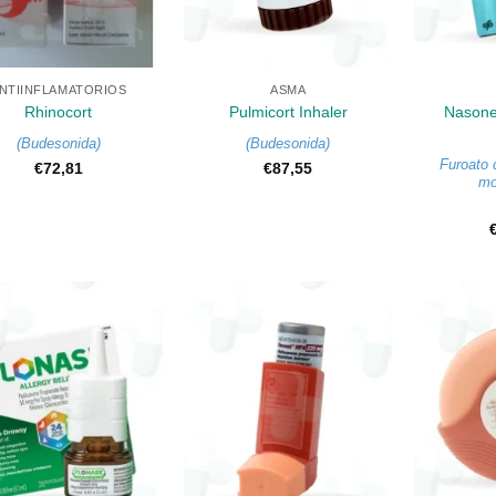
+
+
NTIINFLAMATORIOS
ASMA
Rhinocort
Pulmicort Inhaler
Nasone
(
Budesonida
)
(
Budesonida
)
Furoato
€
72,81
€
87,55
mo