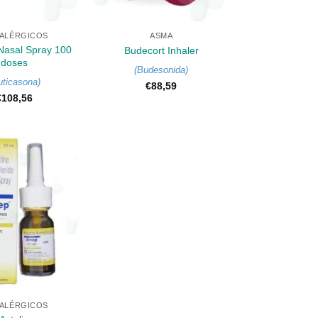
+
IALÉRGICOS
ASMA
 Nasal Spray 100
Budecort Inhaler
doses
(
Budesonida
)
uticasona
)
€
88,59
€
108,56
IALÉRGICOS