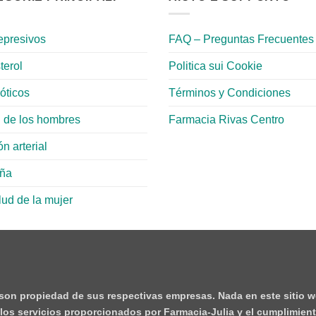
epresivos
FAQ – Preguntas Frecuentes
terol
Politica sui Cookie
ióticos
Términos y Condiciones
 de los hombres
Farmacia Rivas Centro
n arterial
aña
lud de la mujer
 son propiedad de sus respectivas empresas. Nada en este sitio w
e los servicios proporcionados por Farmacia-Julia y el cumplimient