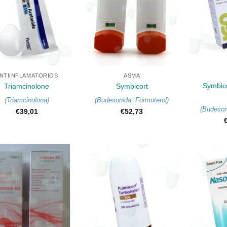
+
+
NTIINFLAMATORIOS
ASMA
Symbico
Triamcinolone
Symbicort
(
Triamcinolona
)
(
Budesonida
,
Formoterol
)
(
Budeson
€
39,01
€
52,73