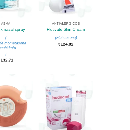
+
ASMA
ANTIALÉRGICOS
x nasal spray
Flutivate Skin Cream
(
(
Fluticasona
)
 de mometasona
€
124,82
nohidrato
)
€
132,71