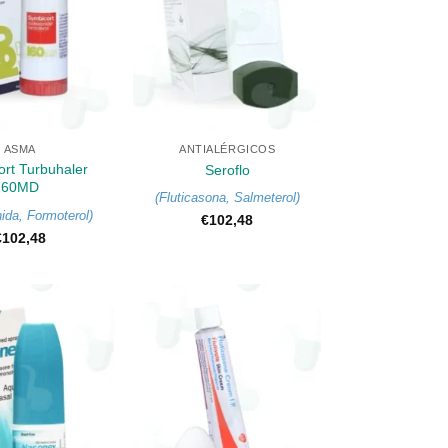
+
ASMA
ANTIALÉRGICOS
rt Turbuhaler
Seroflo
60MD
(
Fluticasona
,
Salmeterol
)
ida
,
Formoterol
)
€
102,48
€
102,48