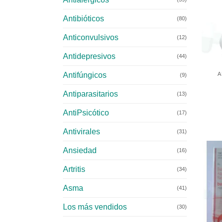
Antibióticos
(80)
Anticonvulsivos
(12)
Antidepresivos
+
(44)
Antifúngicos
A
(9)
Antiparasitarios
(13)
AntiPsicótico
(17)
Antivirales
(31)
Ansiedad
(16)
Artritis
(34)
Asma
(41)
Los más vendidos
(30)