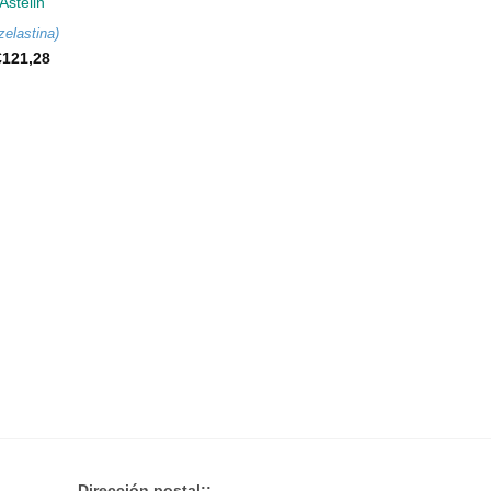
Astelin
zelastina
)
€
121,28
Dirección postal::