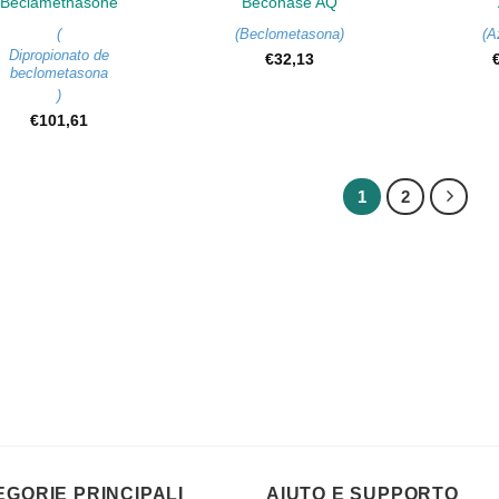
Beclamethasone
Beconase AQ
(
(
Beclometasona
)
(
A
Dipropionato de
€
32,13
beclometasona
)
€
101,61
1
2
EGORIE PRINCIPALI
AIUTO E SUPPORTO