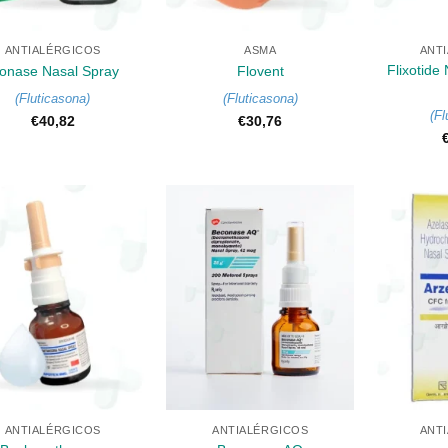
+
+
ANTIALÉRGICOS
ASMA
ANT
Flixotide
lonase Nasal Spray
Flovent
(
Fluticasona
)
(
Fluticasona
)
(
Fl
€
40,82
€
30,76
+
+
ANTIALÉRGICOS
ANTIALÉRGICOS
ANT