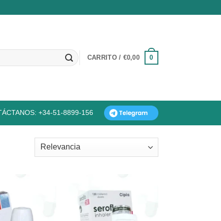
0
CARRITO /
€
0,00
ÁCTANOS: +34-51-8899-156