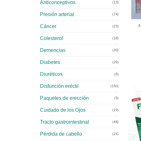
Anticonceptivos
(13)
+
Presión arterial
(74)
A
Cáncer
(23)
Colesterol
(18)
Demencias
(20)
Diabetes
(26)
Diuréticos
(6)
Disfunción eréctil
(150)
Paquetes de erección
(5)
Cuidado de los Ojos
(19)
Tracto gastrointestinal
(48)
Pérdida de cabello
(24)