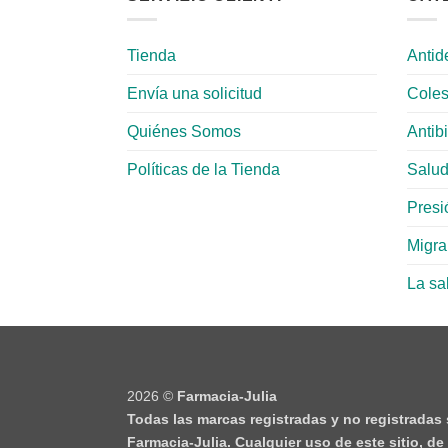
Tienda
Antid
Envía una solicitud
Coles
Quiénes Somos
Antib
Políticas de la Tienda
Salud
Presió
Migr
La sa
2026 ©
Farmacia-Julia
Todas las marcas registradas y no registradas
Farmacia-Julia. Cualquier uso de este sitio, d