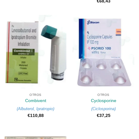
€
68,43
OTROS
OTROS
Combivent
Cyclosporine
(
Albuterol
,
Ipratropio
)
(
Ciclosporina
)
€
110,88
€
37,25