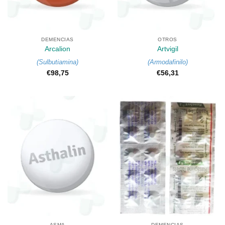
DEMENCIAS
OTROS
Arcalion
Artvigil
(
Sulbutiamina
)
(
Armodafinilo
)
€
98,75
€
56,31
ASMA
DEMENCIAS