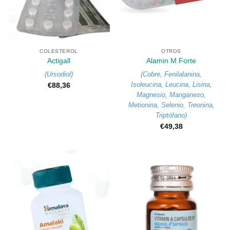
COLESTEROL
OTROS
Actigall
Alamin M Forte
(
Ursodiol
)
(
Cobre
,
Fenilalanina
,
Isoleucina
,
Leucina
,
Lisina
,
€
88,36
Magnesio
,
Manganeso
,
Metionina
,
Selenio
,
Treonina
,
Triptófano
)
€
49,38