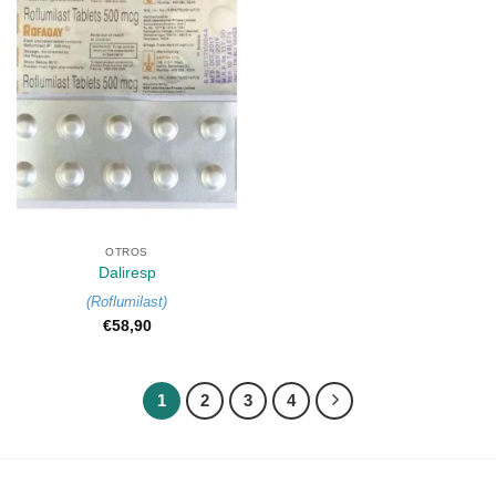
OTROS
Daliresp
(
Roflumilast
)
€
58,90
1
2
3
4