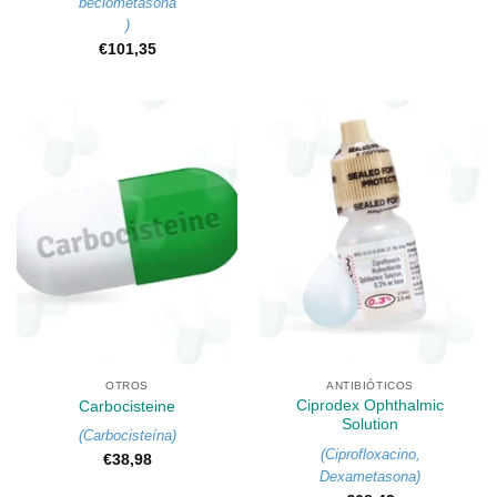
beclometasona
)
€
101,35
OTROS
ANTIBIÓTICOS
Ciprodex Ophthalmic
Carbocisteine
Solution
(
Carbocisteína
)
(
Ciprofloxacino
,
€
38,98
Dexametasona
)