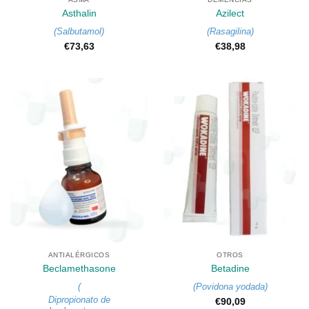
Asthalin
Azilect
(
Salbutamol
)
(
Rasagilina
)
€
73,63
€
38,98
ANTIALÉRGICOS
OTROS
Beclamethasone
Betadine
(
(
Povidona yodada
)
Dipropionato de
€
90,09