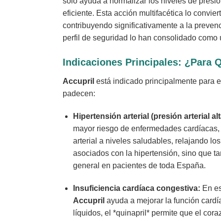
solo ayuda a normalizar los niveles de presi
eficiente. Esta acción multifacética lo convi
contribuyendo significativamente a la prevenc
perfil de seguridad lo han consolidado como 
Indicaciones Principales: ¿Para 
Accupril
está indicado principalmente para el
padecen:
Hipertensión arterial (presión arterial alt
mayor riesgo de enfermedades cardíacas, 
arterial a niveles saludables, relajando l
asociados con la hipertensión, sino que t
general en pacientes de toda España.
Insuficiencia cardíaca congestiva:
En es
Accupril
ayuda a mejorar la función cardía
líquidos, el *quinapril* permite que el co