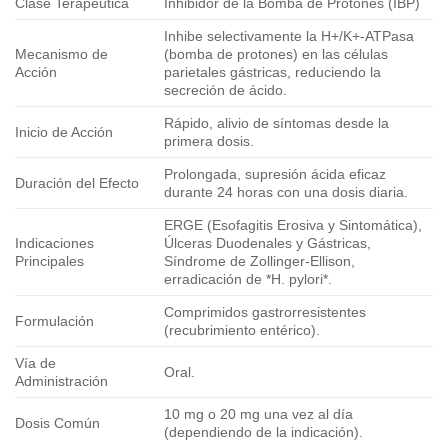
Clase Terapéutica
Inhibidor de la Bomba de Protones (IBP)
Inhibe selectivamente la H+/K+-ATPasa
Mecanismo de
(bomba de protones) en las células
Acción
parietales gástricas, reduciendo la
secreción de ácido.
Rápido, alivio de síntomas desde la
Inicio de Acción
primera dosis.
Prolongada, supresión ácida eficaz
Duración del Efecto
durante 24 horas con una dosis diaria.
ERGE (Esofagitis Erosiva y Sintomática),
Indicaciones
Úlceras Duodenales y Gástricas,
Principales
Síndrome de Zollinger-Ellison,
erradicación de *H. pylori*.
Comprimidos gastrorresistentes
Formulación
(recubrimiento entérico).
Vía de
Oral.
Administración
10 mg o 20 mg una vez al día
Dosis Común
(dependiendo de la indicación).