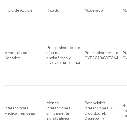
Inicio de Acción
Rápido
Moderado
M
Principalmente por
Metabolismo
vías no
Principalmente por
Pr
Hepático
enzimáticas y
CYP2C19/CYP3A4
C
CYP2C19/CYP3A4
Menos
Potenciales
Re
Interacciones
interacciones
interacciones (Ej:
ba
Medicamentosas
clínicamente
Clopidogrel,
pr
significativas
Diazepam)