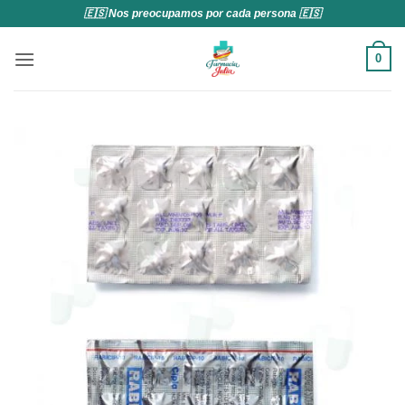
Saltar
🇪🇸 Nos preocupamos por cada persona 🇪🇸
al
contenido
0