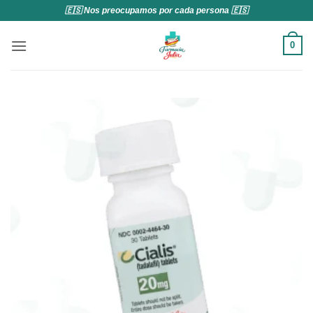
Saltar
🇪🇸 Nos preocupamos por cada persona 🇪🇸
al
contenido
0