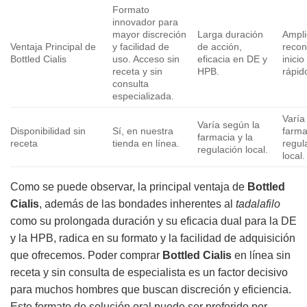
Formato
innovador para
mayor discreción
Larga duración
Ampl
Ventaja Principal de
y facilidad de
de acción,
recon
Bottled Cialis
uso. Acceso sin
eficacia en DE y
inici
receta y sin
HPB.
rápid
consulta
especializada.
Varía
Varía según la
Disponibilidad sin
Sí, en nuestra
farma
farmacia y la
receta
tienda en línea.
regul
regulación local.
local.
Como se puede observar, la principal ventaja de
Bottled
Cialis
, además de las bondades inherentes al
tadalafilo
como su prolongada duración y su eficacia dual para la DE
y la HPB, radica en su formato y la facilidad de adquisición
que ofrecemos. Poder comprar
Bottled Cialis
en línea sin
receta y sin consulta de especialista es un factor decisivo
para muchos hombres que buscan discreción y eficiencia.
Este formato de solución oral puede ser preferido por