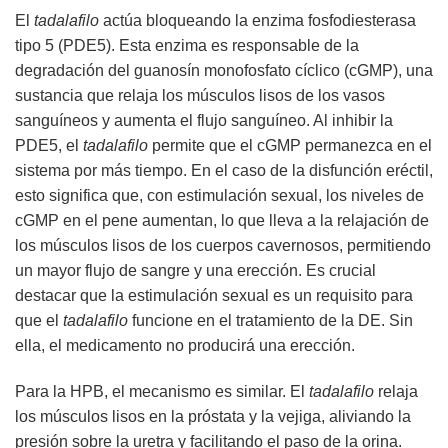
El
tadalafilo
actúa bloqueando la enzima fosfodiesterasa
tipo 5 (PDE5). Esta enzima es responsable de la
degradación del guanosín monofosfato cíclico (cGMP), una
sustancia que relaja los músculos lisos de los vasos
sanguíneos y aumenta el flujo sanguíneo. Al inhibir la
PDE5, el
tadalafilo
permite que el cGMP permanezca en el
sistema por más tiempo. En el caso de la disfunción eréctil,
esto significa que, con estimulación sexual, los niveles de
cGMP en el pene aumentan, lo que lleva a la relajación de
los músculos lisos de los cuerpos cavernosos, permitiendo
un mayor flujo de sangre y una erección. Es crucial
destacar que la estimulación sexual es un requisito para
que el
tadalafilo
funcione en el tratamiento de la DE. Sin
ella, el medicamento no producirá una erección.
Para la HPB, el mecanismo es similar. El
tadalafilo
relaja
los músculos lisos en la próstata y la vejiga, aliviando la
presión sobre la uretra y facilitando el paso de la orina.