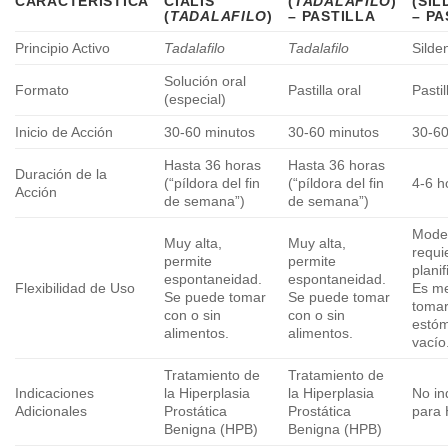
CARACTERÍSTICA
CIALIS
(
TADALAFILO
)
(SIL
(
TADALAFILO
)
– PASTILLA
– PA
Principio Activo
Tadalafilo
Tadalafilo
Silden
Solución oral
Formato
Pastilla oral
Pastil
(especial)
Inicio de Acción
30-60 minutos
30-60 minutos
30-60
Hasta 36 horas
Hasta 36 horas
Duración de la
(“píldora del fin
(“píldora del fin
4-6 h
Acción
de semana”)
de semana”)
Mode
Muy alta,
Muy alta,
requi
permite
permite
planif
espontaneidad.
espontaneidad.
Flexibilidad de Uso
Es me
Se puede tomar
Se puede tomar
tomar
con o sin
con o sin
estó
alimentos.
alimentos.
vacío
Tratamiento de
Tratamiento de
Indicaciones
la Hiperplasia
la Hiperplasia
No in
Adicionales
Prostática
Prostática
para
Benigna (HPB)
Benigna (HPB)