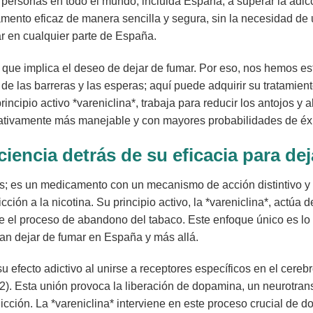
ersonas en todo el mundo, incluida España, a superar la adicci
camento eficaz de manera sencilla y segura, sin la necesidad de
r en cualquier parte de España.
que implica el deseo de dejar de fumar. Por eso, nos hemos es
 de las barreras y las esperas; aquí puede adquirir su tratamien
principio activo *vareniclina*, trabaja para reducir los antojos y
icativamente más manejable y con mayores probabilidades de éxi
iencia detrás de su eficacia para de
s; es un medicamento con un mecanismo de acción distintivo y
cción a la nicotina. Su principio activo, la *vareniclina*, actú
te el proceso de abandono del tabaco. Este enfoque único es lo
an dejar de fumar en España y más allá.
 su efecto adictivo al unirse a receptores específicos en el cer
β2). Esta unión provoca la liberación de dopamina, un neurotran
icción. La *vareniclina* interviene en este proceso crucial de d