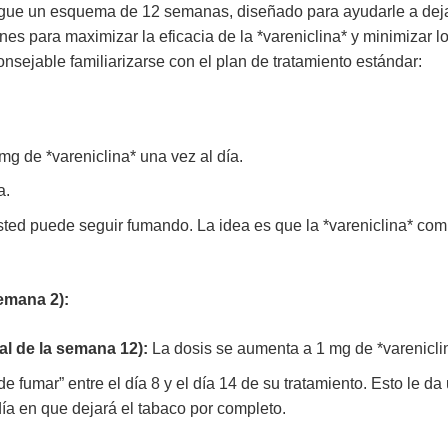
gue un esquema de 12 semanas, diseñado para ayudarle a deja
nes para maximizar la eficacia de la *vareniclina* y minimizar l
onsejable familiarizarse con el plan de tratamiento estándar:
g de *vareniclina* una vez al día.
a.
ted puede seguir fumando. La idea es que la *vareniclina* com
emana 2):
nal de la semana 12):
La dosis se aumenta a 1 mg de *vareniclin
de fumar” entre el día 8 y el día 14 de su tratamiento. Esto le da
día en que dejará el tabaco por completo.