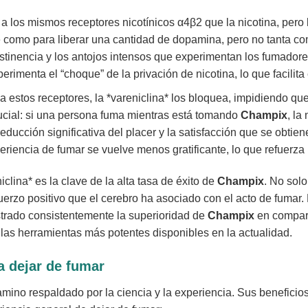
a los mismos receptores nicotínicos α4β2 que la nicotina, pero 
e como para liberar una cantidad de dopamina, pero no tanta com
tinencia y los antojos intensos que experimentan los fumadores a
erimenta el “choque” de la privación de nicotina, lo que facil
 estos receptores, la *vareniclina* los bloquea, impidiendo que 
rucial: si una persona fuma mientras está tomando
Champix
, la
ducción significativa del placer y la satisfacción que se obtien
eriencia de fumar se vuelve menos gratificante, lo que refuerza 
lina* es la clave de la alta tasa de éxito de
Champix
. No solo
erzo positivo que el cerebro ha asociado con el acto de fumar. 
rado consistentemente la superioridad de
Champix
en compara
las herramientas más potentes disponibles en la actualidad.
a dejar de fumar
amino respaldado por la ciencia y la experiencia. Sus benefici