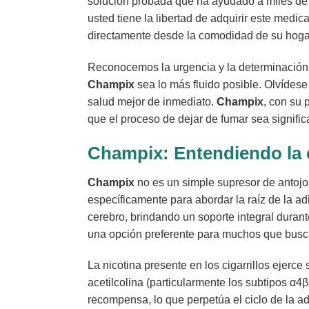
solución probada que ha ayudado a miles de p
usted tiene la libertad de adquirir este medi
directamente desde la comodidad de su hoga
Reconocemos la urgencia y la determinación 
Champix
sea lo más fluido posible. Olvídese
salud mejor de inmediato.
Champix
, con su 
que el proceso de dejar de fumar sea signif
Champix: Entendiendo la c
Champix
no es un simple supresor de antojo
específicamente para abordar la raíz de la adi
cerebro, brindando un soporte integral duran
una opción preferente para muchos que busc
La nicotina presente en los cigarrillos ejerce
acetilcolina (particularmente los subtipos α4
recompensa, lo que perpetúa el ciclo de la ad