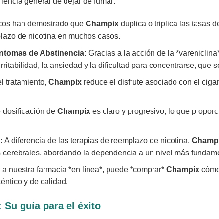
iencia general de dejar de fumar:
icos han demostrado que
Champix
duplica o triplica las tasas 
plazo de nicotina en muchos casos.
íntomas de Abstinencia:
Gracias a la acción de la *vareniclin
 irritabilidad, la ansiedad y la dificultad para concentrarse, que
l tratamiento,
Champix
reduce el disfrute asociado con el cigar
 dosificación de
Champix
es claro y progresivo, lo que proporc
:
A diferencia de las terapias de reemplazo de nicotina,
Champ
s cerebrales, abordando la dependencia a un nivel más fundame
 a nuestra farmacia *en línea*, puede *comprar*
Champix
cómod
éntico y de calidad.
 Su guía para el éxito