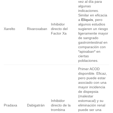
vez al día para
algunas
indicaciones.
Similar en eficacia
a
Eliquis
, pero
Inhibidor
algunos estudios
Xarelto
Rivaroxaban
directo del
sugieren un riesgo
Factor Xa
ligeramente mayor
de sangrado
gastrointestinal en
comparación con
*apixaban* en
ciertas
poblaciones.
Primer ACOD
disponible. Eficaz,
pero puede estar
asociado con una
mayor incidencia
de dispepsia
(malestar
Inhibidor
estomacal) y su
Pradaxa
Dabigatrán
directo de la
eliminación renal
trombina
puede ser una