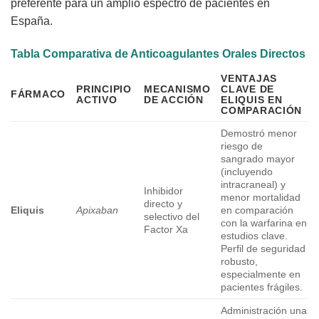
preferente para un amplio espectro de pacientes en
España.
Tabla Comparativa de Anticoagulantes Orales Directos
VENTAJAS
PRINCIPIO
MECANISMO
CLAVE DE
FÁRMACO
ACTIVO
DE ACCIÓN
ELIQUIS EN
COMPARACIÓN
Demostró menor
riesgo de
sangrado mayor
(incluyendo
intracraneal) y
Inhibidor
menor mortalidad
directo y
Eliquis
Apixaban
en comparación
selectivo del
con la warfarina en
Factor Xa
estudios clave.
Perfil de seguridad
robusto,
especialmente en
pacientes frágiles.
Administración una