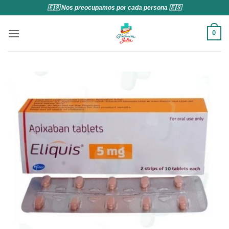
Saltar
🇪🇸 Nos preocupamos por cada persona 🇪🇸
al
contenido
0