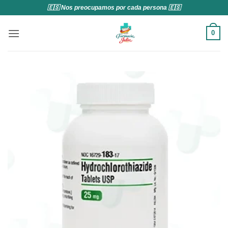
Saltar
🇪🇸 Nos preocupamos por cada persona 🇪🇸
al
contenido
0