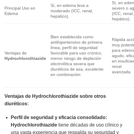
Sí, en ede
Sí, en edema leve a
Principal Uso en
severo o a
moderado (ICC, renal,
Edema
(ICC, renal,
hepático).
hepático).
Bien establecida como
Rápida acc
antihipertensivo de primera
muy potent
línea, perfil de seguridad
para edem
Ventajas de
favorable para uso crónico,
agudo, efic
Hydrochlorothiazide
menor riesgo de depleción
en insuficie
electrolítica severa que
renal
diuréticos de asa, excelente
avanzada.
en combinación.
Ventajas de
Hydrochlorothiazide
sobre otros
diuréticos:
Perfil de seguridad y eficacia consolidado:
Hydrochlorothiazide
tiene décadas de uso clínico y
una vasta experiencia que respalda su seguridad y