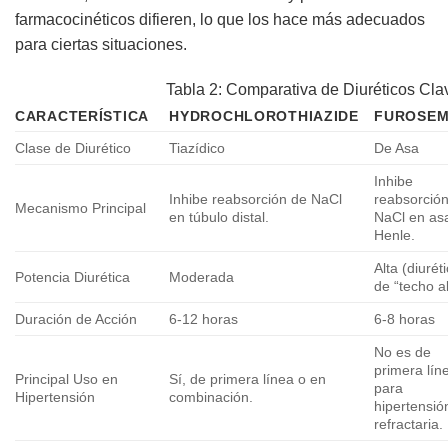
farmacocinéticos difieren, lo que los hace más adecuados
para ciertas situaciones.
Tabla 2: Comparativa de Diuréticos Cla
CARACTERÍSTICA
HYDROCHLOROTHIAZIDE
FUROSEM
Clase de Diurético
Tiazídico
De Asa
Inhibe
Inhibe reabsorción de NaCl
reabsorció
Mecanismo Principal
en túbulo distal.
NaCl en as
Henle.
Alta (diurét
Potencia Diurética
Moderada
de “techo al
Duración de Acción
6-12 horas
6-8 horas
No es de
primera lín
Principal Uso en
Sí, de primera línea o en
para
Hipertensión
combinación.
hipertensió
refractaria.