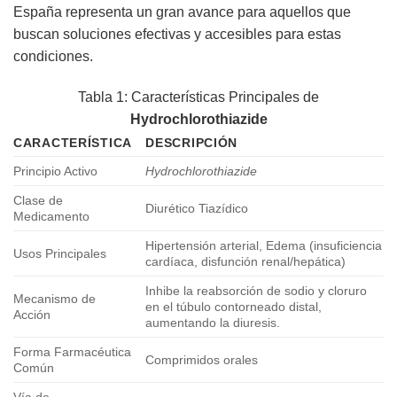
España representa un gran avance para aquellos que
buscan soluciones efectivas y accesibles para estas
condiciones.
Tabla 1: Características Principales de
Hydrochlorothiazide
CARACTERÍSTICA
DESCRIPCIÓN
Principio Activo
Hydrochlorothiazide
Clase de
Diurético Tiazídico
Medicamento
Hipertensión arterial, Edema (insuficiencia
Usos Principales
cardíaca, disfunción renal/hepática)
Inhibe la reabsorción de sodio y cloruro
Mecanismo de
en el túbulo contorneado distal,
Acción
aumentando la diuresis.
Forma Farmacéutica
Comprimidos orales
Común
Vía de