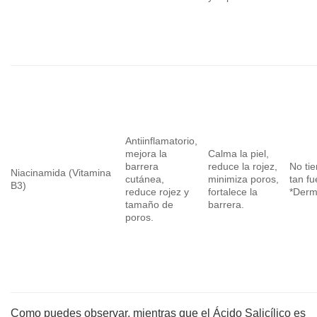
Antiinflamatorio,
mejora la
Calma la piel,
barrera
reduce la rojez,
No tie
Niacinamida (Vitamina
cutánea,
minimiza poros,
tan f
B3)
reduce rojez y
fortalece la
*Derm
tamaño de
barrera.
poros.
Como puedes observar, mientras que el Ácido Salicílico es