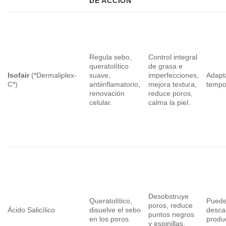
DE ACCIÓN
Regula sebo,
Control integral
queratolítico
de grasa e
Isofair
(*Dermaliplex-
suave,
imperfecciones,
Adapta
C*)
antiinflamatorio,
mejora textura,
tempo
renovación
reduce poros,
celular.
calma la piel.
Desobstruye
Queratolítico,
Puede
poros, reduce
Ácido Salicílico
disuelve el sebo
desca
puntos negros
en los poros.
produ
y espinillas.