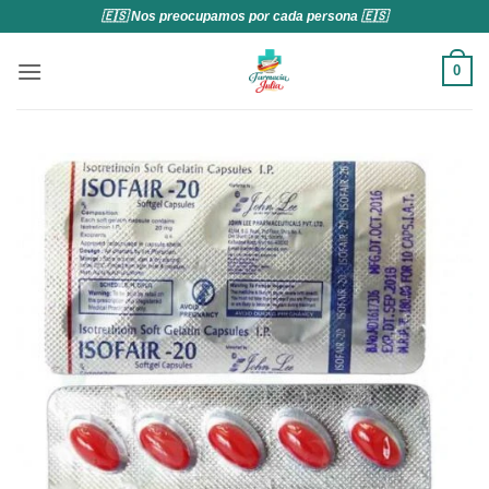
Saltar
🇪🇸 Nos preocupamos por cada persona 🇪🇸
al
contenido
0