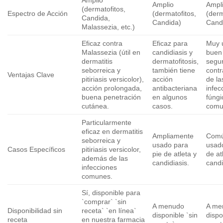
Amplio
Amplio
Ampl
(dermatofitos,
Espectro de Acción
(dermatofitos,
(derm
Candida,
Candida)
Cand
Malassezia, etc.)
Eficaz contra
Eficaz para
Muy u
Malassezia (útil en
candidiasis y
buen 
dermatitis
dermatofitosis,
segur
seborreica y
también tiene
contr
Ventajas Clave
pitiriasis versicolor),
acción
de la
acción prolongada,
antibacteriana
infec
buena penetración
en algunos
fúngi
cutánea.
casos.
comu
Particularmente
eficaz en dermatitis
Ampliamente
Com
seborreica y
usado para
usad
Casos Específicos
pitiriasis versicolor,
pie de atleta y
de at
además de las
candidiasis.
candi
infecciones
comunes.
Sí, disponible para
`comprar` `sin
A menudo
A me
Disponibilidad sin
receta` `en línea`
disponible `sin
dispo
receta
en nuestra farmacia