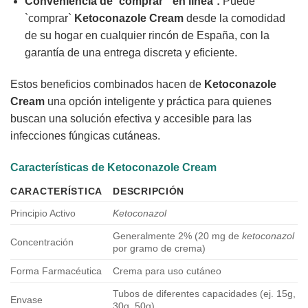
Conveniencia de `comprar` `en línea`:
Puede
`comprar`
Ketoconazole Cream
desde la comodidad
de su hogar en cualquier rincón de España, con la
garantía de una entrega discreta y eficiente.
Estos beneficios combinados hacen de
Ketoconazole
Cream
una opción inteligente y práctica para quienes
buscan una solución efectiva y accesible para las
infecciones fúngicas cutáneas.
Características de
Ketoconazole Cream
CARACTERÍSTICA
DESCRIPCIÓN
Principio Activo
Ketoconazol
Generalmente 2% (20 mg de
ketoconazol
Concentración
por gramo de crema)
Forma Farmacéutica
Crema para uso cutáneo
Tubos de diferentes capacidades (ej. 15g,
Envase
30g, 50g)