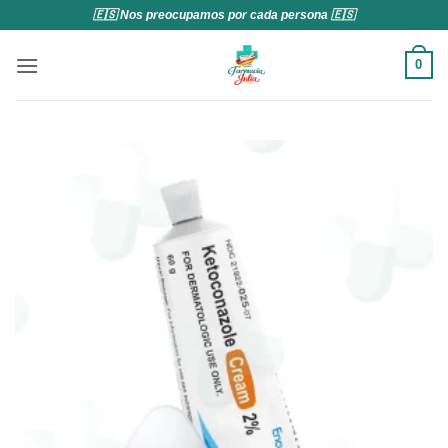
Saltar
🇪🇸 Nos preocupamos por cada persona 🇪🇸
al
contenido
0