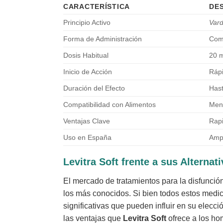
CARACTERÍSTICA
DES
Principio Activo
Vard
Forma de Administración
Comp
Dosis Habitual
20 
Inicio de Acción
Rápi
Duración del Efecto
Hast
Compatibilidad con Alimentos
Meno
Ventajas Clave
Rapi
Uso en España
Ampl
Levitra Soft frente a sus Alterna
El mercado de tratamientos para la disfunción
los más conocidos. Si bien todos estos medic
significativas que pueden influir en su elecc
las ventajas que
Levitra Soft
ofrece a los h