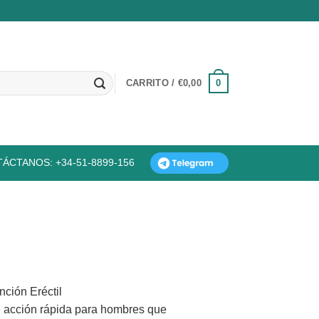
0
CARRITO /
€
0,00
ÁCTANOS: +34-51-8899-156
nción Eréctil
de acción rápida para hombres que