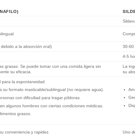
NAFILO)
SILD
Sildena
lingual
Compri
debido a la absorción oral)
30-60
4-5 ho
s grasas. Se puede tomar con una comida ligera sin
La ing
ente su eficacia.
su abs
l para la espontaneidad.
Amp
 a su formato masticable/sublingual (no requiere agua).
Gen
rsonas con dificultad para tragar píldoras.
Dis
 en algunos hombres con ciertas condiciones médicas.
limentos grasos.
su conveniencia y rapidez.
Uno de