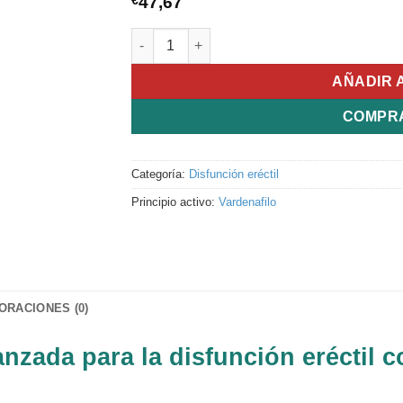
€
47,67
Levitra Soft cantidad
AÑADIR 
COMPR
Categoría:
Disfunción eréctil
Principio activo:
Vardenafilo
ORACIONES (0)
anzada para la disfunción eréctil 