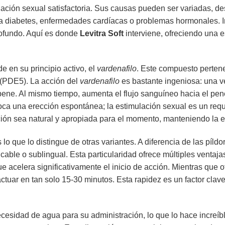
lación sexual satisfactoria. Sus causas pueden ser variadas, de
a diabetes, enfermedades cardíacas o problemas hormonales. 
rofundo. Aquí es donde
Levitra Soft
interviene, ofreciendo una e
de en su principio activo, el
vardenafilo
. Este compuesto perten
5 (PDE5). La acción del
vardenafilo
es bastante ingeniosa: una ve
pene. Al mismo tiempo, aumenta el flujo sanguíneo hacia el pen
ca una erección espontánea; la estimulación sexual es un req
ción sea natural y apropiada para el momento, manteniendo la e
lo que lo distingue de otras variantes. A diferencia de las píldo
ble o sublingual. Esta particularidad ofrece múltiples ventaja
ue acelera significativamente el inicio de acción. Mientras que 
tuar en tan solo 15-30 minutos. Esta rapidez es un factor cla
cesidad de agua para su administración, lo que lo hace increí