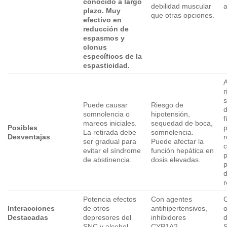
conocido a largo
debilidad muscular
a
plazo. Muy
que otras opciones.
efectivo en
reducción de
espasmos y
clonus
específicos de la
espasticidad.
A
r
s
Puede causar
Riesgo de
somnolencia o
hipotensión,
f
mareos iniciales.
sequedad de boca,
Posibles
p
La retirada debe
somnolencia.
Desventajas
r
ser gradual para
Puede afectar la
c
evitar el síndrome
función hepática en
p
de abstinencia.
dosis elevadas.
p
r
Potencia efectos
Con agentes
C
Interacciones
de otros
antihipertensivos,
o
Destacadas
depresores del
inhibidores
d
SNC y alcohol.
CYP1A2.
S