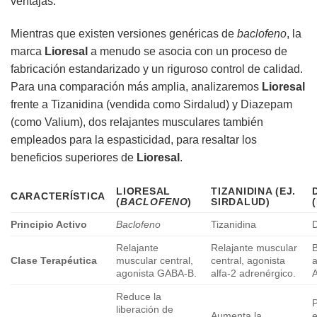
ventajas.
Mientras que existen versiones genéricas de
baclofeno
, la
marca
Lioresal
a menudo se asocia con un proceso de
fabricación estandarizado y un riguroso control de calidad.
Para una comparación más amplia, analizaremos
Lioresal
frente a Tizanidina (vendida como Sirdalud) y Diazepam
(como Valium), dos relajantes musculares también
empleados para la espasticidad, para resaltar los
beneficios superiores de
Lioresal
.
LIORESAL
TIZANIDINA (EJ.
CARACTERÍSTICA
(
BACLOFENO
)
SIRDALUD)
Principio Activo
Baclofeno
Tizanidina
Relajante
Relajante muscular
Clase Terapéutica
muscular central,
central, agonista
agonista GABA-B.
alfa-2 adrenérgico.
A
Reduce la
P
liberación de
Aumenta la
e