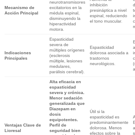
neurotransmisores
inhibición
Mecanismo de
excitatorios en la
presináptica a nivel
t
Acción Principal
médula espinal,
espinal, reduciendo
i
disminuyendo la
el tono muscular.
c
hiperactividad
m
motora.
Espasticidad
E
severa de
Espasticidad
múltiples orígenes
Indicaciones
dolorosa asociada a
i
(esclerosis
Principales
trastornos
múltiple, lesiones
neurológicos.
medulares,
a
parálisis cerebral).
Alta eficacia en
espasticidad
severa y crónica.
Menor sedación
generalizada que
Diazepam en
Útil si la
dosis
espasticidad es
A
equipotentes.
predominantemente
E
Ventajas Clave de
Perfil de
dolorosa. Menos
a
Lioresal
seguridad bien
efectos sobre la