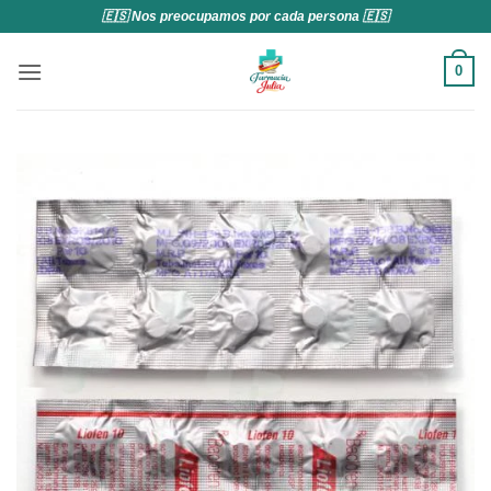
Saltar
🇪🇸 Nos preocupamos por cada persona 🇪🇸
al
contenido
0