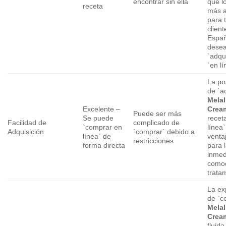
encontrar sin ella
que l
receta
más a
para 
clien
Espa
dese
`adqui
`en lí
La po
de `ad
Melal
Excelente –
Crea
Puede ser más
Se puede
recet
Facilidad de
complicado de
`comprar en
línea
Adquisición
`comprar` debido a
línea` de
ventaj
restricciones
forma directa
para 
inmed
comod
trata
La ex
de `c
Melal
Crea
fluida