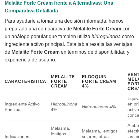
Melalite Forte Cream frente a Alternativas: Una
Comparativa Detallada
Para ayudarle a tomar una decisión informada, hemos
preparado una comparativa de
Melalite Forte Cream
con
un análogo popular que también utiliza
hidroquinona
como
ingrediente activo principal. Esta tabla resalta las ventajas
de
Melalite Forte Cream
en términos de disponibilidad y
experiencia de usuario.
VEN
MELALITE
ELDOQUIN
MEL
CARACTERÍSTICA
FORTE
FORTE CREAM
FOR
CREAM
4%
CRE
Equiv
Ingrediente Activo
Hidroquinona
en pri
Hidroquinona
4%
Principal
4%
activo
conce
Ambo
Melasma,
Melasma, lentigos
efect
lentigos
Indicaciones
solares, otras
las m