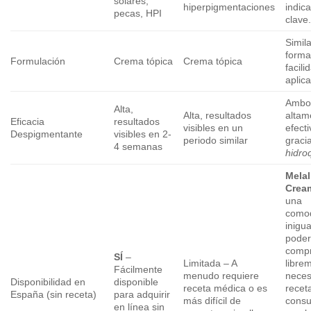
solares,
hiperpigmentaciones
indic
pecas, HPI
clave
Simil
forma
Formulación
Crema tópica
Crema tópica
facili
aplica
Ambo
Alta,
Alta, resultados
altam
Eficacia
resultados
visibles en un
efect
Despigmentante
visibles en 2-
periodo similar
gracia
4 semanas
hidro
Melal
Crea
una
como
inigua
pode
compr
SÍ
–
Limitada – A
libre
Fácilmente
menudo requiere
neces
Disponibilidad en
disponible
receta médica o es
receta
España (sin receta)
para adquirir
más difícil de
consul
en línea sin