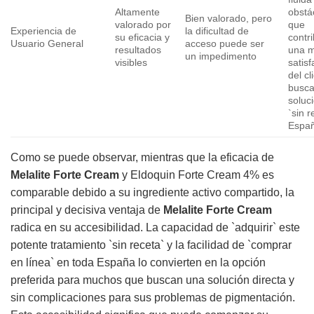
Altamente
obstá
Bien valorado, pero
valorado por
que
Experiencia de
la dificultad de
su eficacia y
contr
Usuario General
acceso puede ser
resultados
una 
un impedimento
visibles
satis
del cl
busc
soluc
`sin r
Espa
Como se puede observar, mientras que la eficacia de
Melalite Forte Cream
y Eldoquin Forte Cream 4% es
comparable debido a su ingrediente activo compartido, la
principal y decisiva ventaja de
Melalite Forte Cream
radica en su accesibilidad. La capacidad de `adquirir` este
potente tratamiento `sin receta` y la facilidad de `comprar
en línea` en toda España lo convierten en la opción
preferida para muchos que buscan una solución directa y
sin complicaciones para sus problemas de pigmentación.