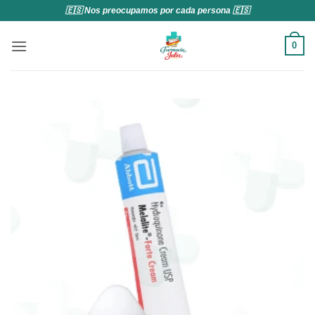
Saltar
🇪🇸 Nos preocupamos por cada persona 🇪🇸
al
contenido
0