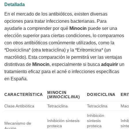
Detallada
En el mercado de los antibióticos, existen diversas
opciones para tratar infecciones bacterianas. Para
ayudarle a comprender por qué
Minocin
puede ser una
elección superior para ciertas condiciones, lo comparamos
con otros antibióticos comúnmente utilizados, como la
*Doxiciclina* (otra tetraciclina) y la *Eritromicina* (un
macrólido). Esta comparación le permitirá ver las ventajas
distintivas de
Minocin
, especialmente si busca
adquirir
un
tratamiento eficaz para el acné o infecciones específicas
en España.
MINOCIN
CARACTERÍSTICA
DOXICICLINA
ERI
(
MINOCICLINA
)
Clase Antibiótica
Tetraciclina
Tetraciclina
Macr
Inhibición
Inhibición síntesis
síntesis
Inhi
Mecanismo de
proteica
proteica
sínt
Acción