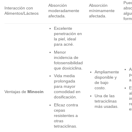
Pued
Absorción
Absorción
Interacción con
abso
moderadamente
mínimamente
Alimentos/Lácteos
algu
afectada.
afectada.
form
Excelente
penetración en
la piel, ideal
para acné.
Menor
incidencia de
fotosensibilidad
que doxiciclina.
A
Ampliamente
p
Vida media
disponible y
a
prolongada
de bajo
para mayor
E
costo.
Ventajas de
Minocin
comodidad en
a
Una de las
dosificación.
i
tetraciclinas
r
Eficaz contra
más usadas.
e
cepas
resistentes a
otras
tetraciclinas.