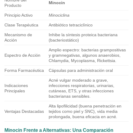
Nombre del
Minocin
Producto
Principio Activo
Minociclina
Clase Terapéutica
Antibiótico tetraciclínico
Mecanismo de
Inhibe la síntesis proteica bacteriana
Acción
(bacteriostático)
Amplio espectro: bacterias grampositivas
Espectro de Acción
y gramnegativas, algunos anaerobios,
Chlamydia, Mycoplasma, Rickettsia.
Forma Farmacéutica
Cápsulas para administración oral
Acné vulgar moderado a grave,
Indicaciones
infecciones respiratorias, urinarias,
Principales
cutáneas, ETS, y otras infecciones
bacterianas sensibles.
Alta lipofilicidad (buena penetración en
Ventajas Destacadas
tejidos como piel y SNC), vida media
prolongada, buena eficacia en acné.
Minocin
Frente a Alternativas: Una Comparación