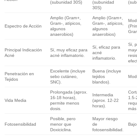
(subunidad 30S)
(subunidad
(sub
30S)
Amplio (Gram+,
Amplio (Gram+,
Mod
Gram-, atípicos,
Gram-, atípicos,
Espectro de Acción
(Pri
algunos
algunos
Gram
anaerobios)
anaerobios)
Sí, 
Sí, eficaz para
Principal Indicación
Sí, muy eficaz para
mayo
acné
Acné
acné inflamatorio.
resi
inflamatorio.
efec
Excelente (incluye
Buena (incluye
Penetración en
sebo cutáneo,
tejidos
Mod
Tejidos
SNC).
blandos).
Prolongada (aprox.
Cort
Intermedia
16-18 horas),
1.5-
Vida Media
(aprox. 12-22
permite menos
requ
horas).
dosis.
más 
Posible, pero
Mayor riesgo
Fotosensibilidad
menor que
de
Bajo
Doxiciclina.
fotosensibilidad.