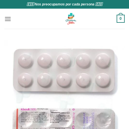
Saltar
🇪🇸 Nos preocupamos por cada persona 🇪🇸
al
contenido
0