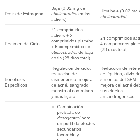
Baja (0.02 mg de
Ultralowe (0.02 mg 
Dosis de Estrógeno
etinilestradiol
en los
etinilestradiol
)
activos)
21 comprimidos
activos + 2
24 comprimidos act
comprimidos placebo
Régimen de Ciclo
4 comprimidos plac
+ 5 comprimidos de
(28 días total)
etinilestradiol
de baja
dosis (28 días total)
Regulación de ciclo,
Reducción de reten
reducción de
de líquidos, alivio d
Beneficios
dismenorrea, mejora
síntomas del SPM,
Específicos
de acné, sangrado
mejora del acné de
menstrual controlado
sus efectos
y más ligero.
antiandrogénicos.
Combinación
probada de
desogestrel
para
un perfil de efectos
secundarios
favorable y