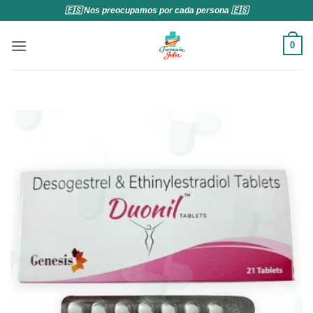
Saltar
🇪🇸 Nos preocupamos por cada persona 🇪🇸
al
contenido
0