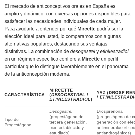
El mercado de anticonceptivos orales en España es
amplio y dinámico, con diversas opciones disponibles para
satisfacer las necesidades individuales de cada mujer.
Para ayudarle a entender por qué
Mircette
podría ser la
elección ideal para usted, lo comparamos con algunas
alternativas populares, destacando sus ventajas
distintivas. La combinación de
desogestrel
y
etinilestradiol
en un régimen específico confiere a
Mircette
un perfil
particular que lo distingue favorablemente en el panorama
de la anticoncepción moderna.
MIRCETTE
YAZ (DROSPIRE
CARACTERÍSTICA
(
DESOGESTREL
/
/
ETINILESTRAD
ETINILESTRADIOL
)
Desogestrel
Drospirenona
(progestágeno de
(progestágeno de c
Tipo de
tercera generación,
generación con efe
Progestágeno
bien establecido y
antimineralocorticoi
estudiado)
antiandrogénicos)