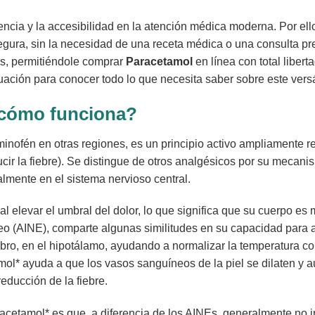
ia y la accesibilidad en la atención médica moderna. Por ello
gura, sin la necesidad de una receta médica o una consulta pr
es, permitiéndole comprar
Paracetamol
en línea con total liber
uación para conocer todo lo que necesita saber sobre este vers
cómo funciona?
inofén en otras regiones, es un principio activo ampliamente 
reducir la fiebre). Se distingue de otros analgésicos por su meca
almente en el sistema nervioso central.
al elevar el umbral del dolor, lo que significa que su cuerpo es
o (AINE), comparte algunas similitudes en su capacidad para aliv
erebro, en el hipotálamo, ayudando a normalizar la temperatura c
amol* ayuda a que los vasos sanguíneos de la piel se dilaten y a
educción de la fiebre.
cetamol* es que, a diferencia de los AINEs, generalmente no irr