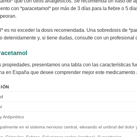
mol* que con otros analgésicos. Se recomienda un vaso de agua
nto con *paracetamol* por más de 3 días para la fiebre o 5 días
mpeoran.
l* es no exceder la dosis recomendada. Una sobredosis de *pa
to detenidamente y, si tiene dudas, consulte con un profesional 
racetamol
us propiedades, presentamos una tabla con las características 
ona en España que desee comprender mejor este medicamento an
CIÓN
ol
l
 Antipirético
ipalmente en el sistema nervioso central, elevando el umbral del dolor
, Cápsulas, Sobres, Soluciones orales (jarabes), Supositorios.