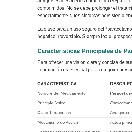
aunque esto es menos común con el *paraceta
comprimidos. No se debe prolongar el tratamie
especialmente si los síntomas persisten o e
La clave para un uso seguro del *paracetamo
hepático irreversible. Siempre lea el prospec
Características Principales de
Pa
Para ofrecer una visión clara y concisa de s
información es esencial para cualquier pers
CARACTERÍSTICA
DESCRIP
Nombre del Medicamento
Paracetam
Principio Activo
Paracetamo
Clase Terapéutica
Analgésico y
Mecanismo de Acción
Actúa princ
Formas Farmacéuticas Comunes
Comprimidos