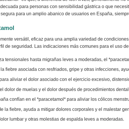
adecuada para personas con sensibilidad gástrica o que necesit
ón segura para un amplio abanico de usuarios en España, siemp
tamol
ente versátil, eficaz para una amplia variedad de condiciones 
rfil de seguridad. Las indicaciones más comunes para el uso d
 tensionales hasta migrañas leves a moderadas, el *paracetam
la fiebre asociada con resfriados, gripe y otras infecciones, ayu
para aliviar el dolor asociado con el ejercicio excesivo, distension
 el dolor de muelas y el dolor después de procedimientos dental
a confían en el *paracetamol* para aliviar los cólicos menstru
 la fiebre, ayuda a mitigar dolores corporales y el malestar g
dolor lumbar y otras molestias de espalda leves a moderadas.