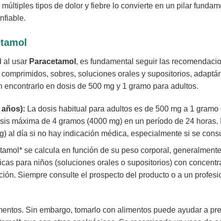
últiples tipos de dolor y fiebre lo convierte en un pilar funda
nfiable.
etamol
d al usar
Paracetamol
, es fundamental seguir las recomendacio
 comprimidos, sobres, soluciones orales y supositorios, adaptá
 encontrarlo en dosis de 500 mg y 1 gramo para adultos.
 años):
La dosis habitual para adultos es de 500 mg a 1 gramo
sis máxima de 4 gramos (4000 mg) en un período de 24 horas. Par
) al día si no hay indicación médica, especialmente si se cons
etamol* se calcula en función de su peso corporal, generalment
icas para niños (soluciones orales o supositorios) con concentr
ción. Siempre consulte el prospecto del producto o a un profesio
entos. Sin embargo, tomarlo con alimentos puede ayudar a preve