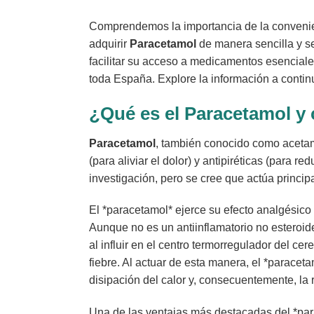
Comprendemos la importancia de la convenienc
adquirir
Paracetamol
de manera sencilla y se
facilitar su acceso a medicamentos esencial
toda España. Explore la información a contin
¿Qué es el
Paracetamol
y 
Paracetamol
, también conocido como acetam
(para aliviar el dolor) y antipiréticas (para 
investigación, pero se cree que actúa princip
El *paracetamol* ejerce su efecto analgésico 
Aunque no es un antiinflamatorio no esteroide
al influir en el centro termorregulador del c
fiebre. Al actuar de esta manera, el *paracet
disipación del calor y, consecuentemente, la r
Una de las ventajas más destacadas del *para