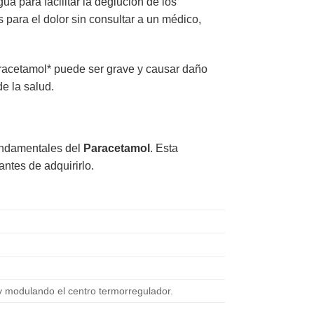
 para facilitar la deglución de los
 para el dolor sin consultar a un médico,
racetamol* puede ser grave y causar daño
de la salud.
fundamentales del
Paracetamol
. Esta
tes de adquirirlo.
 y modulando el centro termorregulador.