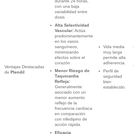
durante 24 horas,
con una baja
variabilidad entre
dosis.
Alta Selectividad
Vascular:
Actúa
predominantemente
en los vasos
sanguíneos,
Vida media
minimizando
muy larga
efectos sobre el
permite alta
corazón.
adherencia.
Ventajas Destacadas
Menor Riesgo de
Perfil de
de
Plendil
Taquicardia
seguridad
Refleja:
bien
Generalmente
establecido.
asociado con un
menor aumento
reflejo de la
frecuencia cardíaca
en comparación
con nifedipino de
acción rápida.
Eficacia