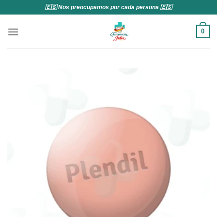
Saltar
🇪🇸 Nos preocupamos por cada persona 🇪🇸
al
contenido
0