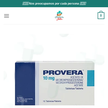
Saltar
🇪🇸 Nos preocupamos por cada persona 🇪🇸
al
contenido
0