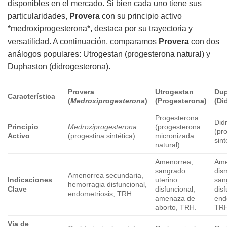
disponibles en el mercado. Si bien cada uno tiene sus
particularidades,
Provera
con su principio activo
*medroxiprogesterona*, destaca por su trayectoria y
versatilidad. A continuación, comparamos
Provera
con dos
análogos populares: Utrogestan (progesterona natural) y
Duphaston (didrogesterona).
Provera
Utrogestan
Du
Característica
(
Medroxiprogesterona
)
(Progesterona)
(Di
Progesterona
Did
Principio
Medroxiprogesterona
(progesterona
(pr
Activo
(progestina sintética)
micronizada
sint
natural)
Amenorrea,
Ame
sangrado
dis
Amenorrea secundaria,
Indicaciones
uterino
san
hemorragia disfuncional,
Clave
disfuncional,
disf
endometriosis, TRH.
amenaza de
end
aborto, TRH.
TRH
Vía de