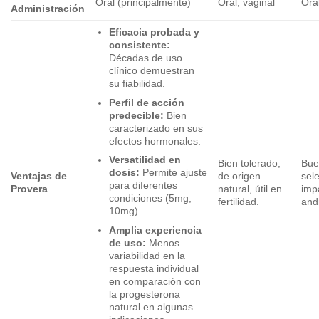
Oral (principalmente)
Oral, vaginal
Ora
Administración
Eficacia probada y
consistente:
Décadas de uso
clínico demuestran
su fiabilidad.
Perfil de acción
predecible:
Bien
caracterizado en sus
efectos hormonales.
Versatilidad en
Bien tolerado,
Bue
dosis:
Permite ajuste
Ventajas de
de origen
sele
para diferentes
Provera
natural, útil en
imp
condiciones (5mg,
fertilidad.
and
10mg).
Amplia experiencia
de uso:
Menos
variabilidad en la
respuesta individual
en comparación con
la progesterona
natural en algunas