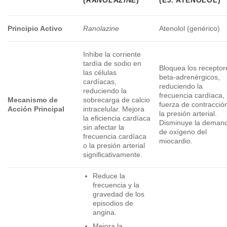
(
RANOLAZINE
)
(EJ. ATENOLOL)
Principio Activo
Ranolazine
Atenolol (genérico)
Inhibe la corriente
tardía de sodio en
Bloquea los receptor
las células
beta-adrenérgicos,
cardíacas,
reduciendo la
reduciendo la
frecuencia cardíaca, 
Mecanismo de
sobrecarga de calcio
fuerza de contracció
Acción Principal
intracelular. Mejora
la presión arterial.
la eficiencia cardíaca
Disminuye la deman
sin afectar la
de oxígeno del
frecuencia cardíaca
miocardio.
o la presión arterial
significativamente.
Reduce la
frecuencia y la
gravedad de los
episodios de
angina.
Mejora la