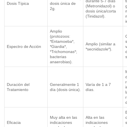
durante 5-7 días
Dosis Típica
dosis única de
(Metronidazol) o
2g.
dosis única/corta
(Tinidazol).
Amplio
(protozoos:
*Entamoeba*,
s
Amplio (similar a
Espectro de Acción
*Giardia*,
*secnidazole*).
*Trichomonas*;
bacterias
s
anaerobias).
Duración del
Generalmente 1
Varía de 1 a 7
Tratamiento
día (dosis única).
días.
l
Muy alta en las
Alta en las
Eficacia
indicaciones
indicaciones