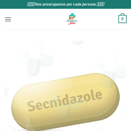
Saltar
🇪🇸 Nos preocupamos por cada persona 🇪🇸
al
contenido
0