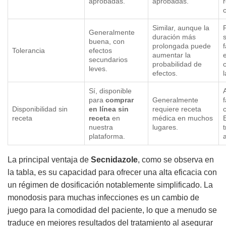
aprobadas.
aprobadas.
Similar, aunque la
P
Generalmente
duración más
buena, con
prolongada puede
Tolerancia
efectos
aumentar la
secundarios
probabilidad de
leves.
efectos.
l
Sí, disponible
para
comprar
Generalmente
f
Disponibilidad sin
en línea
sin
requiere receta
receta
receta
en
médica en muchos
nuestra
lugares.
plataforma.
La principal ventaja de
Secnidazole
, como se observa en
la tabla, es su capacidad para ofrecer una alta eficacia con
un régimen de dosificación notablemente simplificado. La
monodosis para muchas infecciones es un cambio de
juego para la comodidad del paciente, lo que a menudo se
traduce en mejores resultados del tratamiento al asegurar