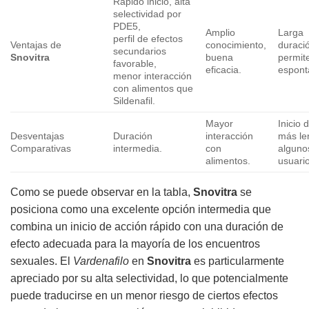
Rápido inicio, alta
selectividad por
PDE5,
Amplio
Larga
perfil de efectos
Ventajas de
conocimiento,
duraci
secundarios
Snovitra
buena
permit
favorable,
eficacia.
espont
menor interacción
con alimentos que
Sildenafil.
Mayor
Inicio 
Desventajas
Duración
interacción
más le
Comparativas
intermedia.
con
alguno
alimentos.
usuari
Como se puede observar en la tabla,
Snovitra
se
posiciona como una excelente opción intermedia que
combina un inicio de acción rápido con una duración de
efecto adecuada para la mayoría de los encuentros
sexuales. El
Vardenafilo
en
Snovitra
es particularmente
apreciado por su alta selectividad, lo que potencialmente
puede traducirse en un menor riesgo de ciertos efectos