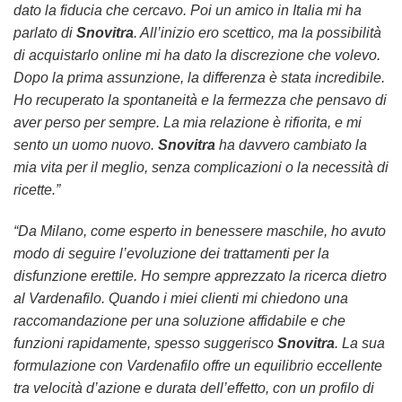
dato la fiducia che cercavo. Poi un amico in Italia mi ha
parlato di
Snovitra
. All’inizio ero scettico, ma la possibilità
di acquistarlo online mi ha dato la discrezione che volevo.
Dopo la prima assunzione, la differenza è stata incredibile.
Ho recuperato la spontaneità e la fermezza che pensavo di
aver perso per sempre. La mia relazione è rifiorita, e mi
sento un uomo nuovo.
Snovitra
ha davvero cambiato la
mia vita per il meglio, senza complicazioni o la necessità di
ricette.”
“Da Milano, come esperto in benessere maschile, ho avuto
modo di seguire l’evoluzione dei trattamenti per la
disfunzione erettile. Ho sempre apprezzato la ricerca dietro
al
Vardenafilo
. Quando i miei clienti mi chiedono una
raccomandazione per una soluzione affidabile e che
funzioni rapidamente, spesso suggerisco
Snovitra
. La sua
formulazione con
Vardenafilo
offre un equilibrio eccellente
tra velocità d’azione e durata dell’effetto, con un profilo di