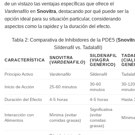
de un vistazo las ventajas específicas que ofrece el
Vardenafilo
en
Snovitra
, destacando por qué puede ser la
opción ideal para su situación particular, considerando
aspectos como la rapidez y la duración del efecto.
Tabla 2: Comparativa de Inhibidores de la PDE5 (
Snovitr
Sildenafil vs. Tadalafil)
SILDENAFIL
TADA
SNOVITRA
CARACTERÍSTICA
(VIAGRA
(CIAL
(
VARDENAFILO
)
GENÉRICO)
GENÉ
Principio Activo
Vardenafilo
Sildenafil
Tadalaf
30-60
30-12
Inicio de Acción
25-60 minutos
minutos
minuto
Duración del Efecto
4-5 horas
4-5 horas
Hasta 
Significativa
Interacción con
Mínima (evitar
(evitar
Mínim
Alimentos
comidas grasas)
comidas
grasas)