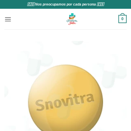
Saltar
🇪🇸 Nos preocupamos por cada persona 🇪🇸
al
contenido
0