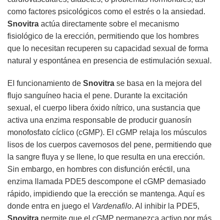
como factores psicológicos como el estrés o la ansiedad.
Snovitra
actúa directamente sobre el mecanismo
fisiológico de la erección, permitiendo que los hombres
que lo necesitan recuperen su capacidad sexual de forma
natural y espontánea en presencia de estimulación sexual.
El funcionamiento de
Snovitra
se basa en la mejora del
flujo sanguíneo hacia el pene. Durante la excitación
sexual, el cuerpo libera óxido nítrico, una sustancia que
activa una enzima responsable de producir guanosín
monofosfato cíclico (cGMP). El cGMP relaja los músculos
lisos de los cuerpos cavernosos del pene, permitiendo que
la sangre fluya y se llene, lo que resulta en una erección.
Sin embargo, en hombres con disfunción eréctil, una
enzima llamada PDE5 descompone el cGMP demasiado
rápido, impidiendo que la erección se mantenga. Aquí es
donde entra en juego el
Vardenafilo
. Al inhibir la PDE5,
Snovitra
permite que el cGMP permanezca activo por más