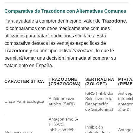
Comparativa de Trazodone con Alternativas Comunes
Para ayudarle a comprender mejor el valor de
Trazodone
,
lo comparamos con otros medicamentos comunes
utilizados para tratar condiciones similares. Esta
comparativa destaca las ventajas específicas de
Trazodone
y su principio activo
trazodona
, lo que le
permitirá tomar una decisión informada al comprar su
tratamiento en España.
TRAZODONE
SERTRALINA
MIRTA
CARACTERÍSTICA
(
TRAZODONA
)
(ZOLOFT)
(REME
ISRS (Inhibidor
Antidep
Antidepresivo
Selectivo de la
tetracíc
Clase Farmacológica
atípico (SARI)
Recaptación
antagon
de Serotonina)
alfa-2
Antagonismo 5-
HT2A/C,
Inhibición
inhibición débil
Antago
Mecanismo de
potente de la