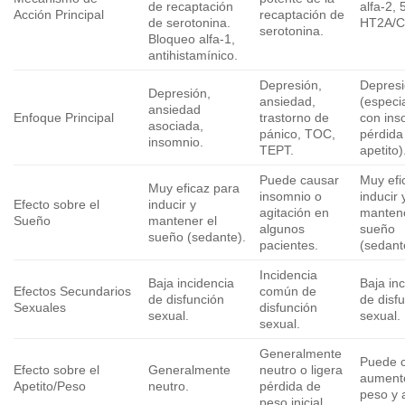
de recaptación
alfa-2, 
Acción Principal
recaptación de
de serotonina.
HT2A/C
serotonina.
Bloqueo alfa-1,
antihistamínico.
Depresión,
Depres
Depresión,
ansiedad,
(especi
ansiedad
Enfoque Principal
trastorno de
con ins
asociada,
pánico, TOC,
pérdida
insomnio.
TEPT.
apetito)
Puede causar
Muy efi
Muy eficaz para
insomnio o
inducir 
Efecto sobre el
inducir y
agitación en
mantene
Sueño
mantener el
algunos
sueño
sueño (sedante).
pacientes.
(sedant
Incidencia
Baja incidencia
Baja in
Efectos Secundarios
común de
de disfunción
de disf
Sexuales
disfunción
sexual.
sexual.
sexual.
Generalmente
Puede 
Efecto sobre el
Generalmente
neutro o ligera
aument
Apetito/Peso
neutro.
pérdida de
peso y a
peso inicial.