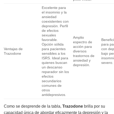
Excelente para
el insomnio y la
ansiedad
coexistentes con
depresión. Perfil
de efectos
sexuales
Amplio
favorable.
Benefic
espectro de
Opción sólida
para pa
acción para
Ventajas de
para pacientes
con dep
diversos
Trazodone
sensibles a los
bajo pe
trastornos de
ISRS. Ideal para
insomn
ansiedad y
quienes buscan
severo.
depresión.
un descanso
reparador sin los
efectos
secundarios
comunes de
otros
antidepresivos.
Como se desprende de la tabla,
Trazodone
brilla por su
capacidad única de abordar eficazmente la depresión y la