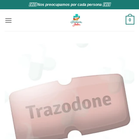
Saltar
🇪🇸 Nos preocupamos por cada persona 🇪🇸
al
contenido
0