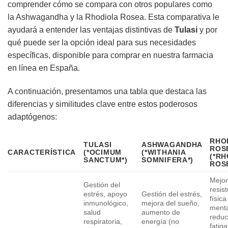
comprender cómo se compara con otros populares como
la Ashwagandha y la Rhodiola Rosea. Esta comparativa le
ayudará a entender las ventajas distintivas de
Tulasi
y por
qué puede ser la opción ideal para sus necesidades
específicas, disponible para comprar en nuestra farmacia
en línea en España.
A continuación, presentamos una tabla que destaca las
diferencias y similitudes clave entre estos poderosos
adaptógenos:
RHO
TULASI
ASHWAGANDHA
ROS
CARACTERÍSTICA
(*OCIMUM
(*WITHANIA
(*R
SANCTUM*)
SOMNIFERA*)
ROS
Mejor
Gestión del
resis
estrés, apoyo
Gestión del estrés,
física
inmunológico,
mejora del sueño,
menta
salud
aumento de
reduc
respiratoria,
energía (no
fatig