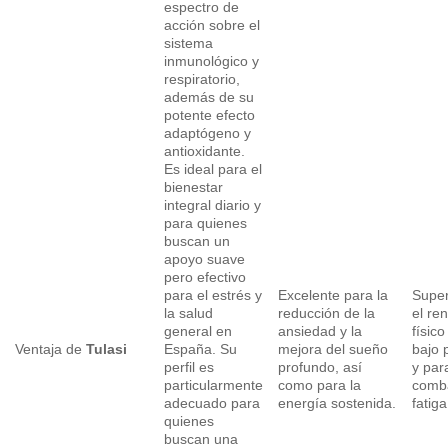
espectro de
acción sobre el
sistema
inmunológico y
respiratorio,
además de su
potente efecto
adaptógeno y
antioxidante.
Es ideal para el
bienestar
integral diario y
para quienes
buscan un
apoyo suave
pero efectivo
para el estrés y
Excelente para la
Super
la salud
reducción de la
el re
general en
ansiedad y la
físic
Ventaja de
Tulasi
España. Su
mejora del sueño
bajo 
perfil es
profundo, así
y par
particularmente
como para la
comba
adecuado para
energía sostenida.
fatiga
quienes
buscan una