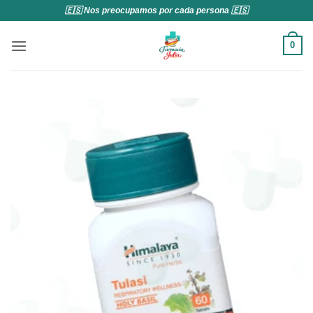
Saltar
🇪🇸 Nos preocupamos por cada persona 🇪🇸
al
contenido
0