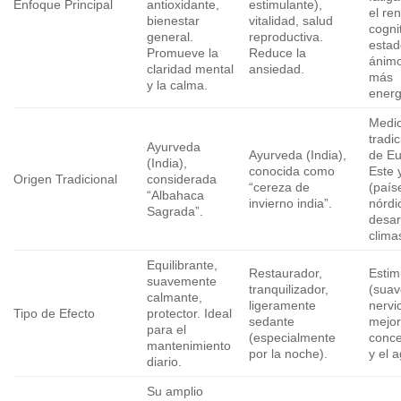
Enfoque Principal
antioxidante,
estimulante),
el re
bienestar
vitalidad, salud
cognit
general.
reproductiva.
estad
Promueve la
Reduce la
ánimo
claridad mental
ansiedad.
más
y la calma.
energ
Medic
tradi
Ayurveda
Ayurveda (India),
de Eu
(India),
conocida como
Este 
Origen Tradicional
considerada
“cereza de
(país
“Albahaca
invierno india”.
nórdi
Sagrada”.
desar
climas
Equilibrante,
Restaurador,
Estim
suavemente
tranquilizador,
(suav
calmante,
ligeramente
nervi
Tipo de Efecto
protector. Ideal
sedante
mejor
para el
(especialmente
conce
mantenimiento
por la noche).
y el 
diario.
Su amplio