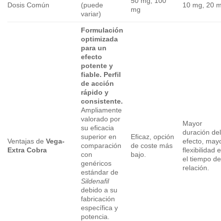
50 mg, 100
Dosis Común
(puede
10 mg, 20 
mg
variar)
Formulación
optimizada
para un
efecto
potente y
fiable. Perfil
de acción
rápido y
consistente.
Ampliamente
valorado por
Mayor
su eficacia
duración de
superior en
Eficaz, opción
Ventajas de
Vega-
efecto, may
comparación
de coste más
Extra Cobra
flexibilidad 
con
bajo.
el tiempo de
genéricos
relación.
estándar de
Sildenafil
debido a su
fabricación
específica y
potencia.