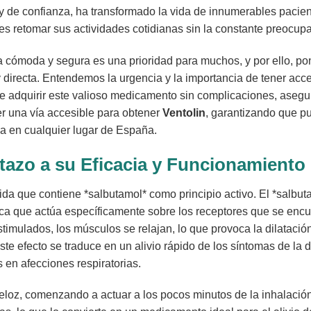
e confianza, ha transformado la vida de innumerables pacientes
s retomar sus actividades cotidianas sin la constante preocupaci
cómoda y segura es una prioridad para muchos, y por ello, po
y directa. Entendemos la urgencia y la importancia de tener ac
e adquirir este valioso medicamento sin complicaciones, asegur
er una vía accesible para obtener
Ventolin
, garantizando que p
ia en cualquier lugar de España.
tazo a su Eficacia y Funcionamiento
da que contiene *salbutamol* como principio activo. El *salbuta
fica que actúa específicamente sobre los receptores que se encu
imulados, los músculos se relajan, lo que provoca la dilatación 
ste efecto se traduce en un alivio rápido de los síntomas de la di
s en afecciones respiratorias.
eloz, comenzando a actuar a los pocos minutos de la inhalació