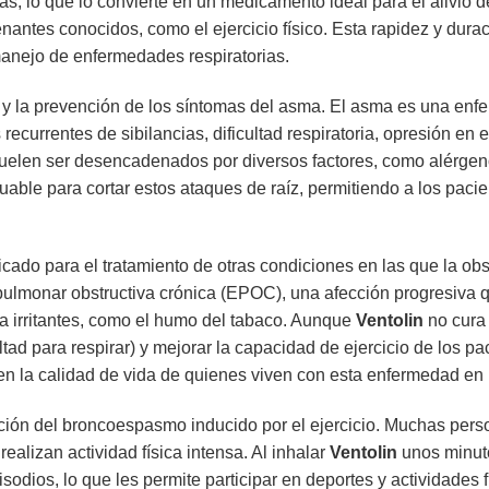
ras, lo que lo convierte en un medicamento ideal para el alivio 
antes conocidos, como el ejercicio físico. Esta rapidez y dura
anejo de enfermedades respiratorias.
 y la prevención de los síntomas del asma. El asma es una enfe
 recurrentes de sibilancias, dificultad respiratoria, opresión en
elen ser desencadenados por diversos factores, como alérgenos, 
uable para cortar estos ataques de raíz, permitiendo a los pacie
cado para el tratamiento de otras condiciones en las que la obst
ulmonar obstructiva crónica (EPOC), una afección progresiva qu
 a irritantes, como el humo del tabaco. Aunque
Ventolin
no cura 
ultad para respirar) y mejorar la capacidad de ejercicio de los 
en la calidad de vida de quienes viven con esta enfermedad en
ción del broncoespasmo inducido por el ejercicio. Muchas pe
realizan actividad física intensa. Al inhalar
Ventolin
unos minuto
isodios, lo que les permite participar en deportes y actividades