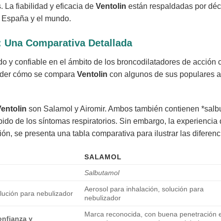
 La fiabilidad y eficacia de
Ventolin
están respaldadas por déca
a España y el mundo.
s: Una Comparativa Detallada
 y confiable en el ámbito de los broncodilatadores de acción c
ender cómo se compara
Ventolin
con algunos de sus populares a
entolin
son Salamol y Airomir. Ambos también contienen *salbu
pido de los síntomas respiratorios. Sin embargo, la experiencia 
ón, se presenta una tabla comparativa para ilustrar las diferenc
SALAMOL
Salbutamol
Aerosol para inhalación, solución para
olución para nebulizador
nebulizador
Marca reconocida, con buena penetración e
confianza y