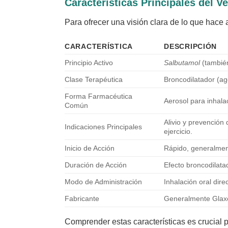
Características Principales del
Ve
Para ofrecer una visión clara de lo que hace
CARACTERÍSTICA
DESCRIPCIÓN
Principio Activo
Salbutamol
(también
Clase Terapéutica
Broncodilatador (ag
Forma Farmacéutica
Aerosol para inhala
Común
Alivio y prevenció
Indicaciones Principales
ejercicio.
Inicio de Acción
Rápido, generalment
Duración de Acción
Efecto broncodilata
Modo de Administración
Inhalación oral dire
Fabricante
Generalmente Glaxo
Comprender estas características es crucial 