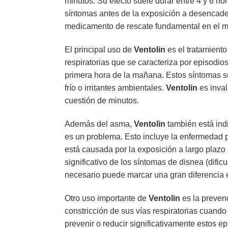
minutos. Su efecto suele durar entre 4 y 6 ho
síntomas antes de la exposición a desencaden
medicamento de rescate fundamental en el m
El principal uso de
Ventolin
es el tratamiento
respiratorias que se caracteriza por episodios
primera hora de la mañana. Estos síntomas su
frío o irritantes ambientales.
Ventolin
es inval
cuestión de minutos.
Además del asma,
Ventolin
también está indi
es un problema. Esto incluye la enfermedad p
está causada por la exposición a largo plazo
significativo de los síntomas de disnea (dific
necesario puede marcar una gran diferencia 
Otro uso importante de
Ventolin
es la preven
constricción de sus vías respiratorias cuando 
prevenir o reducir significativamente estos ep