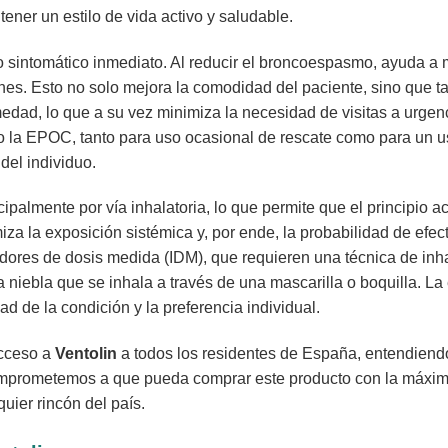
ener un estilo de vida activo y saludable.
io sintomático inmediato. Al reducir el broncoespasmo, ayuda a 
nes. Esto no solo mejora la comodidad del paciente, sino que t
edad, lo que a su vez minimiza la necesidad de visitas a urge
o la EPOC, tanto para uso ocasional de rescate como para un 
del individuo.
cipalmente por vía inhalatoria, lo que permite que el principio a
a la exposición sistémica y, por ende, la probabilidad de efec
dores de dosis medida (IDM), que requieren una técnica de inha
 niebla que se inhala a través de una mascarilla o boquilla. L
d de la condición y la preferencia individual.
acceso a
Ventolin
a todos los residentes de España, entendiend
omprometemos a que pueda comprar este producto con la máxima
uier rincón del país.