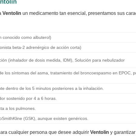
ntolin
 a
Ventolin
un medicamento tan esencial, presentamos sus carac
 conocido como albuterol)
onista beta-2 adrenérgico de acción corta)
ción (inhalador de dosis medida, IDM), Solución para nebulizador
n de los síntomas del asma, tratamiento del broncoespasmo en EPOC, 
e dentro de los 5 minutos posteriores a la inhalación.
dor sostenido por 4 a 6 horas.
cta a los pulmones.
SmithKline (GSK), aunque existen genéricos.
para cualquier persona que desee adquirir
Ventolin
y garantizar