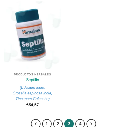
PRODUCTOS HERBALES
Septilin
(
Bdellium indio
,
Grosella espinosa india
,
Tinospora Gulancha
)
€
54,57
1
2
3
4