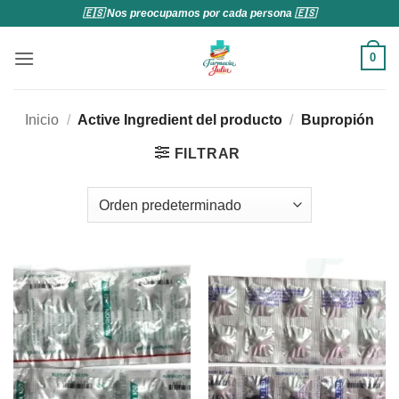
Saltar
🇪🇸 Nos preocupamos por cada persona 🇪🇸
al
contenido
0
Inicio
/
Active Ingredient del producto
/
Bupropión
FILTRAR