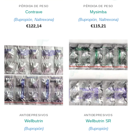
PÉRDIDA DE PESO
PÉRDIDA DE PESO
Contrave
Mysimba
(
Bupropión
,
Naltrexona
)
(
Bupropión
,
Naltrexona
)
€
122,14
€
115,21
ANTIDEPRESIVOS
ANTIDEPRESIVOS
Wellbutrin
Wellbutrin SR
(
Bupropión
)
(
Bupropión
)