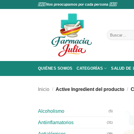
Saltar
🇪🇸 Nos preocupamos por cada persona 🇪🇸
al
contenido
Buscar
por:
QUIÉNES SOMOS
CATEGORÍAS
SALUD DE
Inicio
/
Active Ingredient del producto
/
C
Alcoholismo
(5)
Antiinflamatorios
(31)
Antialérgicos
(39)