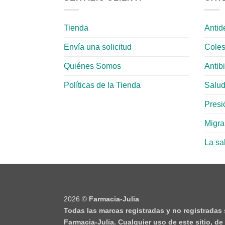
Tienda
Antid
Envía una solicitud
Coles
Quiénes Somos
Antib
Políticas de la Tienda
Salud
Presió
Migr
La sa
2026 ©
Farmacia-Julia
Todas las marcas registradas y no registradas
Farmacia-Julia. Cualquier uso de este sitio, d