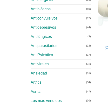
Antibióticos
(80)
Anticonvulsivos
(12)
Antidepresivos
+
(44)
Antifúngicos
(9)
Antiparasitarios
(13)
(
C
AntiPsicótico
(17)
Antivirales
(31)
Ansiedad
(16)
Artritis
(34)
Asma
(41)
Los más vendidos
(30)