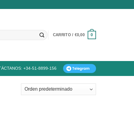
0
CARRITO /
€
0,00
ÁCTANOS: +34-51-8899-156