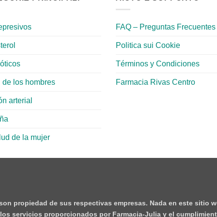
epresivos
FAQ – Preguntas Frecuentes
terol
Politica sui Cookie
ióticos
Términos y Condiciones
 de los hombres
Farmacia Rivas Centro
n arterial
aña
lud de la mujer
 son propiedad de sus respectivas empresas. Nada en este sitio w
e los servicios proporcionados por Farmacia-Julia y el cumplimient