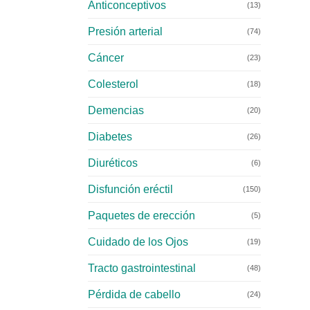
Anticonceptivos
(13)
Presión arterial
(74)
Cáncer
(23)
Colesterol
(18)
Demencias
(20)
Diabetes
(26)
Diuréticos
(6)
Disfunción eréctil
(150)
Paquetes de erección
(5)
Cuidado de los Ojos
(19)
Tracto gastrointestinal
(48)
Pérdida de cabello
(24)