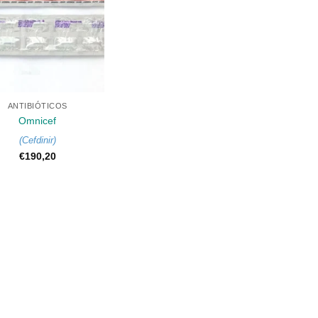
ANTIBIÓTICOS
Omnicef
(
Cefdinir
)
€
190,20