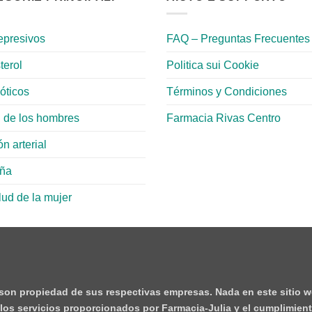
epresivos
FAQ – Preguntas Frecuentes
terol
Politica sui Cookie
ióticos
Términos y Condiciones
 de los hombres
Farmacia Rivas Centro
n arterial
aña
lud de la mujer
 son propiedad de sus respectivas empresas. Nada en este sitio w
e los servicios proporcionados por Farmacia-Julia y el cumplimient