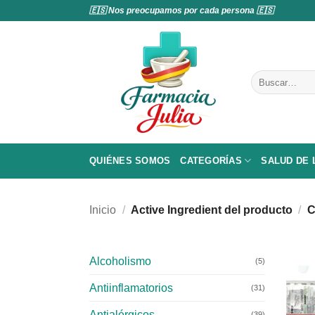
Saltar
🇪🇸 Nos preocupamos por cada persona 🇪🇸
al
contenido
Buscar
por:
QUIÉNES SOMOS
CATEGORÍAS
SALUD DE
Inicio
/
Active Ingredient del producto
/
C
Alcoholismo
(5)
Antiinflamatorios
(31)
Antialérgicos
(39)