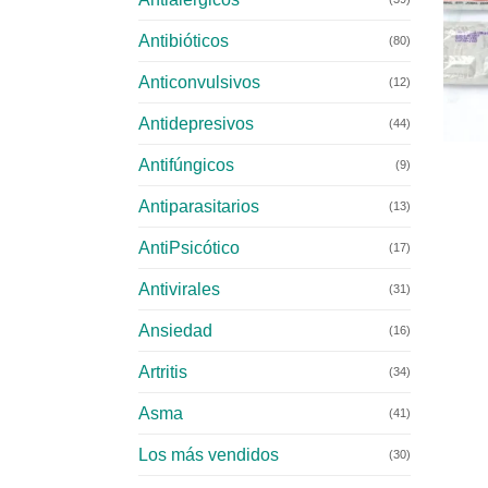
Antibióticos
(80)
Anticonvulsivos
(12)
Antidepresivos
+
(44)
Antifúngicos
(9)
Antiparasitarios
(13)
AntiPsicótico
(17)
Antivirales
(31)
Ansiedad
(16)
Artritis
(34)
Asma
(41)
Los más vendidos
(30)