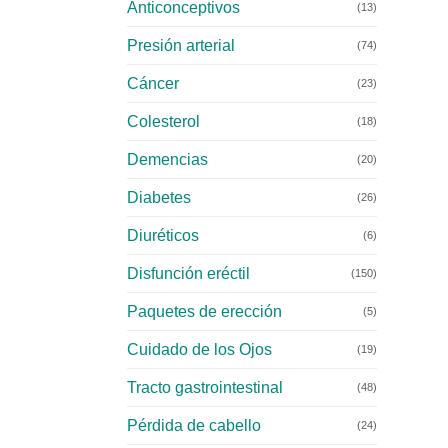
Anticonceptivos
(13)
Presión arterial
(74)
Cáncer
(23)
Colesterol
(18)
Demencias
(20)
Diabetes
(26)
Diuréticos
(6)
Disfunción eréctil
(150)
Paquetes de erección
(5)
Cuidado de los Ojos
(19)
Tracto gastrointestinal
(48)
Pérdida de cabello
(24)