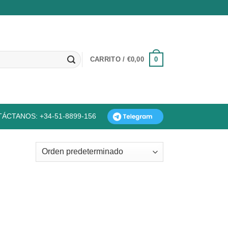
0
CARRITO /
€
0,00
ÁCTANOS: +34-51-8899-156