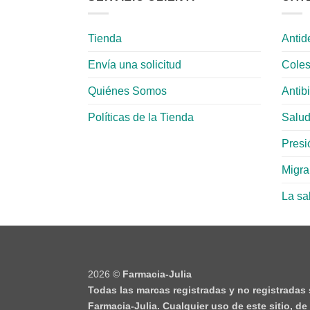
Tienda
Antid
Envía una solicitud
Coles
Quiénes Somos
Antib
Políticas de la Tienda
Salud
Presió
Migr
La sa
2026 ©
Farmacia-Julia
Todas las marcas registradas y no registradas
Farmacia-Julia. Cualquier uso de este sitio, d