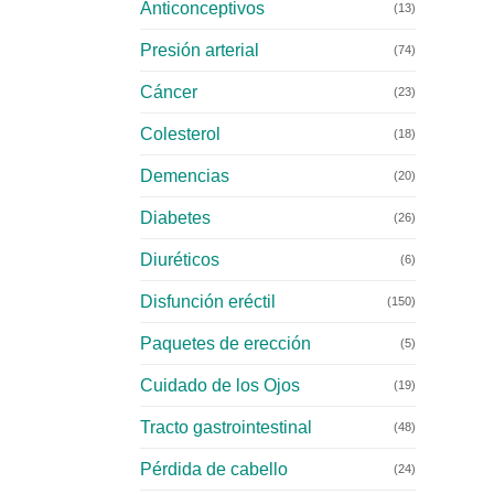
Anticonceptivos
(13)
Presión arterial
(74)
Cáncer
(23)
Colesterol
(18)
Demencias
(20)
Diabetes
(26)
Diuréticos
(6)
Disfunción eréctil
(150)
Paquetes de erección
(5)
Cuidado de los Ojos
(19)
Tracto gastrointestinal
(48)
Pérdida de cabello
(24)