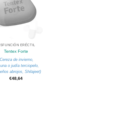
ISFUNCIÓN ERÉCTIL
Tentex Forte
Cereza de invierno
,
una o judía terciopelo
,
eños abrojos
,
Shilajeet
)
€
48,64