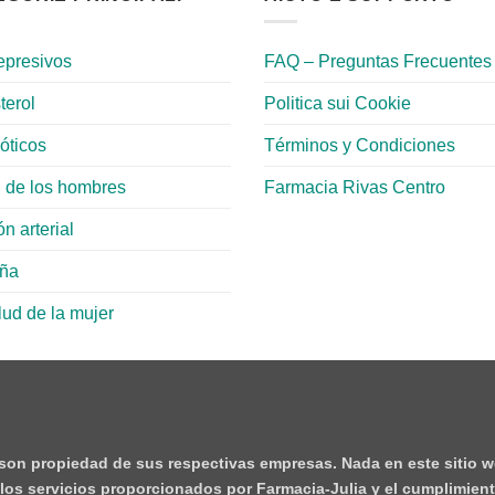
epresivos
FAQ – Preguntas Frecuentes
terol
Politica sui Cookie
ióticos
Términos y Condiciones
 de los hombres
Farmacia Rivas Centro
n arterial
aña
lud de la mujer
 son propiedad de sus respectivas empresas. Nada en este sitio w
e los servicios proporcionados por Farmacia-Julia y el cumplimient