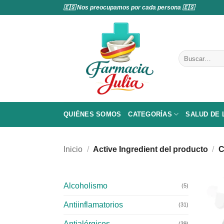
Saltar
🇪🇸 Nos preocupamos por cada persona 🇪🇸
al
contenido
Buscar
por:
QUIÉNES SOMOS
CATEGORÍAS
SALUD DE
Inicio
/
Active Ingredient del producto
/
C
Alcoholismo
(5)
Antiinflamatorios
(31)
Antialérgicos
(39)