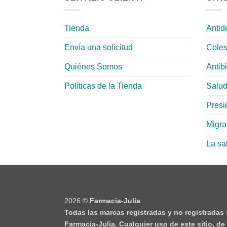
Tienda
Antid
Envía una solicitud
Coles
Quiénes Somos
Antib
Políticas de la Tienda
Salud
Presió
Migr
La sa
2026 ©
Farmacia-Julia
Todas las marcas registradas y no registradas
Farmacia-Julia. Cualquier uso de este sitio, d