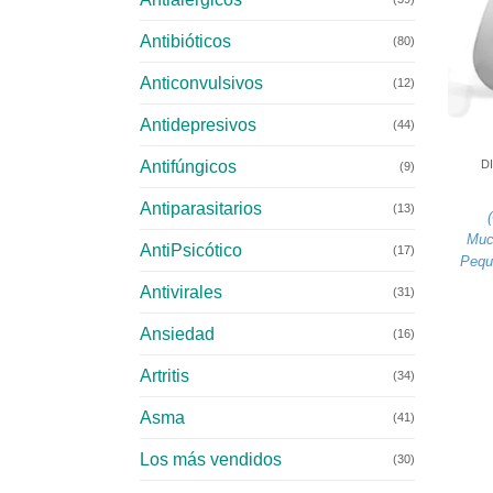
Antibióticos
(80)
Anticonvulsivos
(12)
Antidepresivos
+
(44)
Antifúngicos
D
(9)
Antiparasitarios
(13)
(
Muc
AntiPsicótico
(17)
Pequ
Antivirales
(31)
Ansiedad
(16)
Artritis
(34)
Asma
(41)
Los más vendidos
(30)