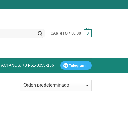
0
CARRITO /
€
0,00
ÁCTANOS: +34-51-8899-156