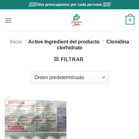
Saltar
🇪🇸 Nos preocupamos por cada persona 🇪🇸
al
contenido
0
Inicio
/
Active Ingredient del producto
/
Clonidina
clorhidrato
FILTRAR