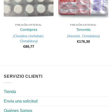
PRESIÓN ARTERIAL
PRESIÓN ARTERIAL
Combipres
Tenoretic
(
Clonidina clorhidrato
,
(
Atenolol
,
Clortalidona
)
Clortalidona
)
€
176,30
€
80,77
SERVIZIO CLIENTI
Tienda
Envía una solicitud
Quiénes Somos