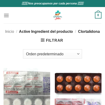
Saltar
🇪🇸 Nos preocupamos por cada persona 🇪🇸
al
contenido
0
Inicio
/
Active Ingredient del producto
/
Clortalidona
FILTRAR