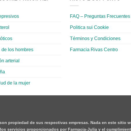
epresivos
FAQ – Preguntas Frecuentes
terol
Politica sui Cookie
ióticos
Términos y Condiciones
 de los hombres
Farmacia Rivas Centro
n arterial
aña
lud de la mujer
 son propiedad de sus respectivas empresas. Nada en este sitio w
e los servicios proporcionados por Farmacia-Julia y el cumplimient