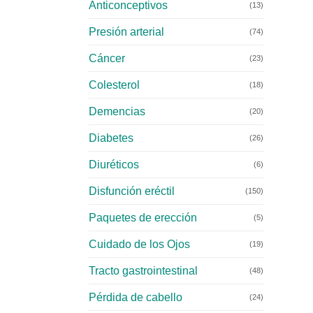
Anticonceptivos
(13)
Presión arterial
(74)
Cáncer
(23)
Colesterol
(18)
Demencias
(20)
Diabetes
(26)
Diuréticos
(6)
Disfunción eréctil
(150)
Paquetes de erección
(5)
Cuidado de los Ojos
(19)
Tracto gastrointestinal
(48)
Pérdida de cabello
(24)