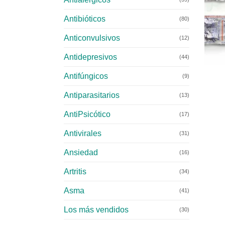
Antibióticos
(80)
Anticonvulsivos
(12)
Antidepresivos
+
(44)
Antifúngicos
(9)
Antiparasitarios
(13)
AntiPsicótico
(17)
Antivirales
(31)
Ansiedad
(16)
Artritis
(34)
Asma
(41)
Los más vendidos
(30)