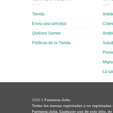
Tienda
Antid
Envía una solicitud
Coles
Quiénes Somos
Antib
Políticas de la Tienda
Salud
Presió
Migr
La sa
2026 ©
Farmacia-Julia
Todas las marcas registradas y no registradas
Farmacia-Julia. Cualquier uso de este sitio, d