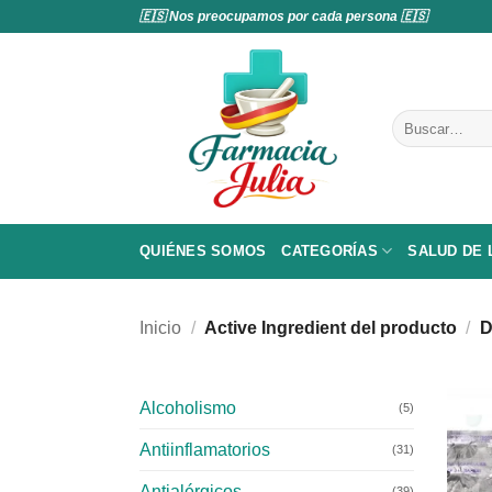
Saltar
🇪🇸 Nos preocupamos por cada persona 🇪🇸
al
contenido
Buscar
por:
QUIÉNES SOMOS
CATEGORÍAS
SALUD DE
Inicio
/
Active Ingredient del producto
/
D
Alcoholismo
(5)
Antiinflamatorios
(31)
Antialérgicos
(39)