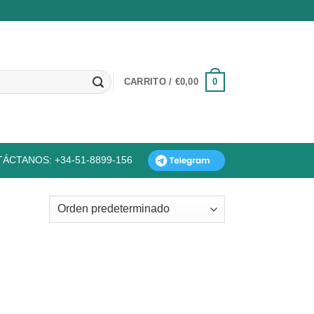
0
CARRITO /
€
0,00
ÁCTANOS: +34-51-8899-156