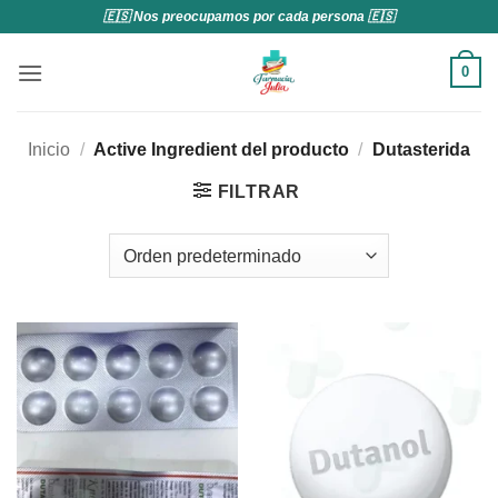
Saltar
🇪🇸 Nos preocupamos por cada persona 🇪🇸
al
contenido
0
Inicio
/
Active Ingredient del producto
/
Dutasterida
FILTRAR