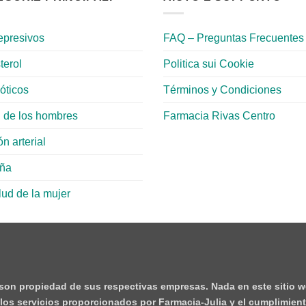
epresivos
FAQ – Preguntas Frecuentes
terol
Politica sui Cookie
ióticos
Términos y Condiciones
 de los hombres
Farmacia Rivas Centro
n arterial
aña
lud de la mujer
 son propiedad de sus respectivas empresas. Nada en este sitio w
e los servicios proporcionados por Farmacia-Julia y el cumplimient