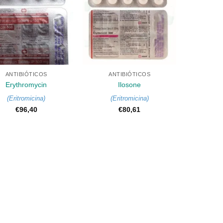
+
ANTIBIÓTICOS
ANTIBIÓTICOS
Erythromycin
Ilosone
(
Eritromicina
)
(
Eritromicina
)
€
96,40
€
80,61