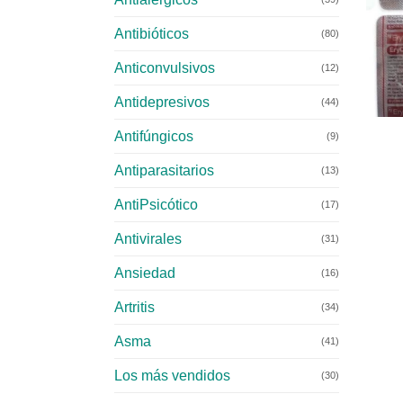
Antibióticos
(80)
Anticonvulsivos
(12)
Antidepresivos
+
(44)
Antifúngicos
(9)
Antiparasitarios
(13)
AntiPsicótico
(17)
Antivirales
(31)
Ansiedad
(16)
Artritis
(34)
Asma
(41)
Los más vendidos
(30)