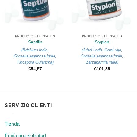
PRODUCTOS HERBALES
PRODUCTOS HERBALES
Septilin
Styplon
(
Bdellium indio
,
(
Árbol Lodh
,
Coral rojo
,
Grosella espinosa india
,
Grosella espinosa india
,
Tinospora Gulancha
)
Zarzaparrilla india
)
€
54,57
€
101,35
SERVIZIO CLIENTI
Tienda
Envía una solicitud