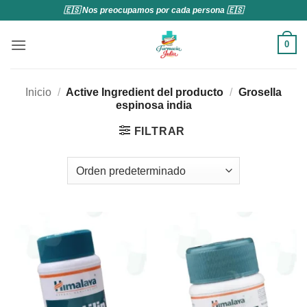
Saltar
🇪🇸 Nos preocupamos por cada persona 🇪🇸
al
contenido
0
Inicio
/
Active Ingredient del producto
/
Grosella
espinosa india
FILTRAR