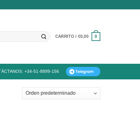
0
CARRITO /
€
0,00
ÁCTANOS: +34-51-8899-156