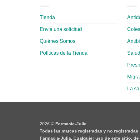
Tienda
Antid
Envía una solicitud
Coles
Quiénes Somos
Antib
Políticas de la Tienda
Salud
Presió
Migr
La sa
2026 ©
Farmacia-Julia
Todas las marcas registradas y no registradas
Farmacia-Julia. Cualquier uso de este sitio, d