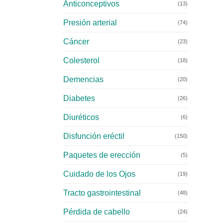
Anticonceptivos
(13)
Presión arterial
(74)
Cáncer
(23)
Colesterol
(18)
Demencias
(20)
Diabetes
(26)
Diuréticos
(6)
Disfunción eréctil
(150)
Paquetes de erección
(5)
Cuidado de los Ojos
(19)
Tracto gastrointestinal
(48)
Pérdida de cabello
(24)