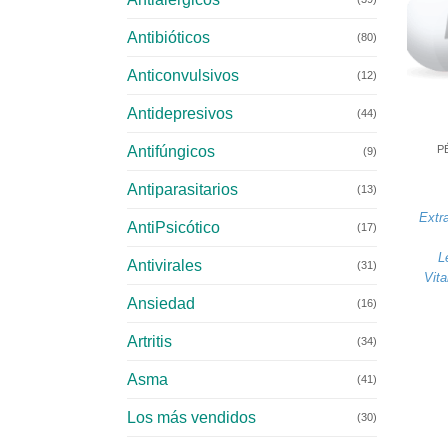
Antibióticos
(80)
Anticonvulsivos
(12)
Antidepresivos
+
(44)
Antifúngicos
P
(9)
Antiparasitarios
(13)
Extr
AntiPsicótico
(17)
L
Antivirales
(31)
Vit
Ansiedad
(16)
Artritis
(34)
Asma
(41)
Los más vendidos
(30)