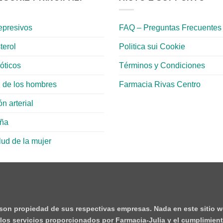
epresivos
FAQ – Preguntas Frecuentes
terol
Politica sui Cookie
ióticos
Términos y Condiciones
 de los hombres
Farmacia Rivas Centro
n arterial
aña
lud de la mujer
 son propiedad de sus respectivas empresas. Nada en este sitio w
e los servicios proporcionados por Farmacia-Julia y el cumplimient