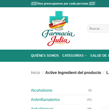
Saltar
🇪🇸 Nos preocupamos por cada persona 🇪🇸
al
contenido
Buscar
por:
QUIÉNES SOMOS
CATEGORÍAS
SALUD DE
Inicio
/
Active Ingredient del producto
/
L
Alcoholismo
(5)
Antiinflamatorios
(31)
Antialérgicos
(39)