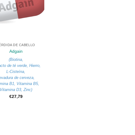
ÉRDIDA DE CABELLO
Adgain
(
Biotina
,
acto de té verde
,
Hierro
,
L-Cisteína
,
evadura de cerveza
,
amina B1
,
Vitamina B5
,
Vitamina D3
,
Zinc
)
€
27,79