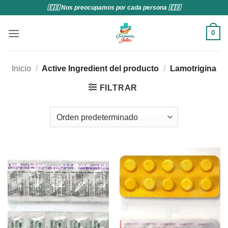
Saltar
🇪🇸 Nos preocupamos por cada persona 🇪🇸
al
contenido
0
Inicio
/
Active Ingredient del producto
/
Lamotrigina
FILTRAR