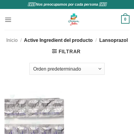
Saltar
🇪🇸 Nos preocupamos por cada persona 🇪🇸
al
contenido
0
Inicio
/
Active Ingredient del producto
/
Lansoprazol
FILTRAR