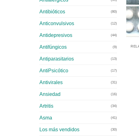
Antibióticos
(80)
Anticonvulsivos
(12)
Antidepresivos
+
(44)
Antifúngicos
REL
(9)
Antiparasitarios
(13)
AntiPsicótico
(17)
Antivirales
(31)
Ansiedad
(16)
Artritis
(34)
Asma
(41)
Los más vendidos
(30)