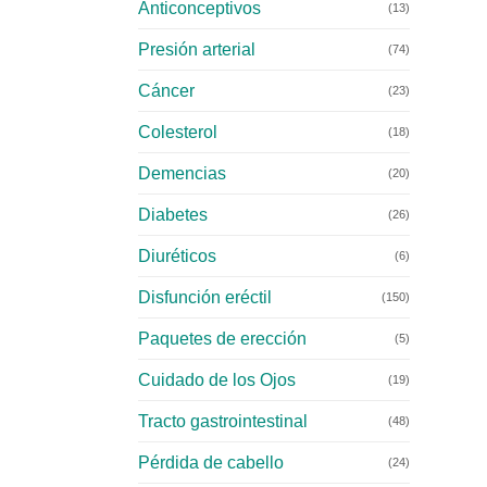
Anticonceptivos
(13)
Presión arterial
(74)
Cáncer
(23)
Colesterol
(18)
Demencias
(20)
Diabetes
(26)
Diuréticos
(6)
Disfunción eréctil
(150)
Paquetes de erección
(5)
Cuidado de los Ojos
(19)
Tracto gastrointestinal
(48)
Pérdida de cabello
(24)