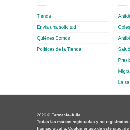
Tienda
Antid
Envía una solicitud
Coles
Quiénes Somos
Antib
Políticas de la Tienda
Salud
Presió
Migr
La sa
2026 ©
Farmacia-Julia
Todas las marcas registradas y no registradas
Farmacia-Julia. Cualquier uso de este sitio, d