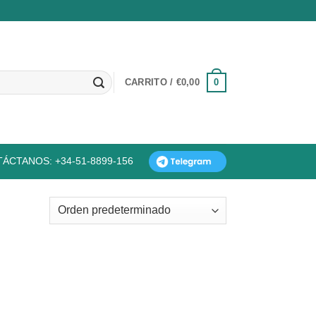
0
CARRITO /
€
0,00
ÁCTANOS: +34-51-8899-156