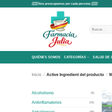
Saltar
🇪🇸 Nos preocupamos por cada persona 🇪🇸
al
contenido
Buscar
por:
QUIÉNES SOMOS
CATEGORÍAS
SALUD DE
Inicio
/
Active Ingredient del producto
/
M
Alcoholismo
(5)
Antiinflamatorios
(31)
Antialérgicos
(39)