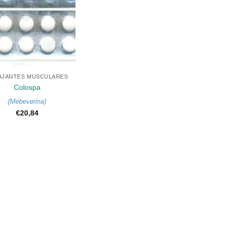
AJANTES MUSCULARES
Colospa
(
Mebeverina
)
€
20,84