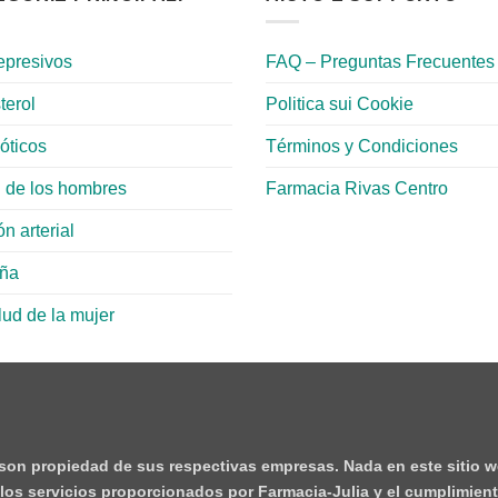
epresivos
FAQ – Preguntas Frecuentes
terol
Politica sui Cookie
ióticos
Términos y Condiciones
 de los hombres
Farmacia Rivas Centro
n arterial
aña
lud de la mujer
 son propiedad de sus respectivas empresas. Nada en este sitio w
e los servicios proporcionados por Farmacia-Julia y el cumplimient