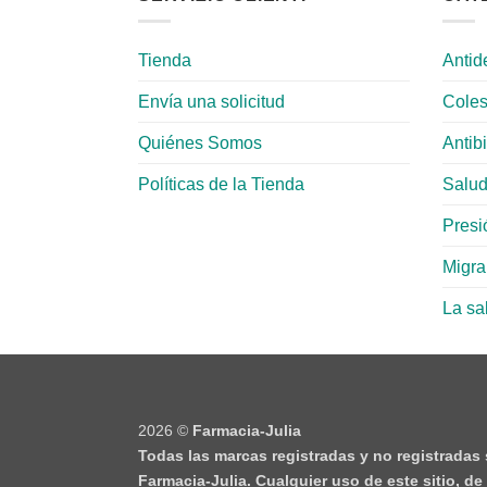
Tienda
Antid
Envía una solicitud
Coles
Quiénes Somos
Antib
Políticas de la Tienda
Salud
Presió
Migr
La sa
2026 ©
Farmacia-Julia
Todas las marcas registradas y no registradas
Farmacia-Julia. Cualquier uso de este sitio, d