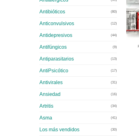
Antibióticos
(80)
Anticonvulsivos
(12)
Antidepresivos
+
(44)
Antifúngicos
(9)
Antiparasitarios
(13)
AntiPsicótico
(17)
Antivirales
(31)
Ansiedad
(16)
Artritis
(34)
Asma
(41)
Los más vendidos
(30)