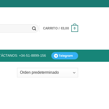
0
CARRITO /
€
0,00
ÁCTANOS: +34-51-8899-156