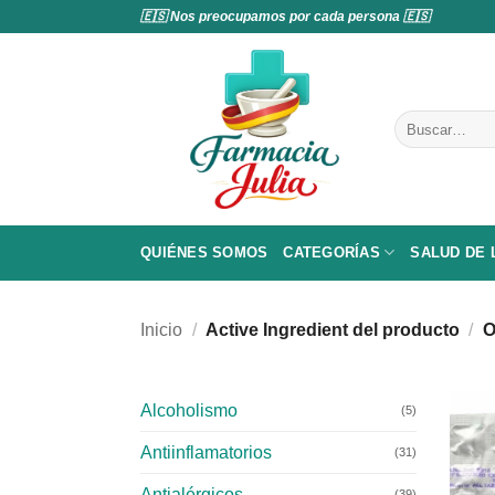
Saltar
🇪🇸 Nos preocupamos por cada persona 🇪🇸
al
contenido
Buscar
por:
QUIÉNES SOMOS
CATEGORÍAS
SALUD DE
Inicio
/
Active Ingredient del producto
/
O
Alcoholismo
(5)
Antiinflamatorios
(31)
Antialérgicos
(39)