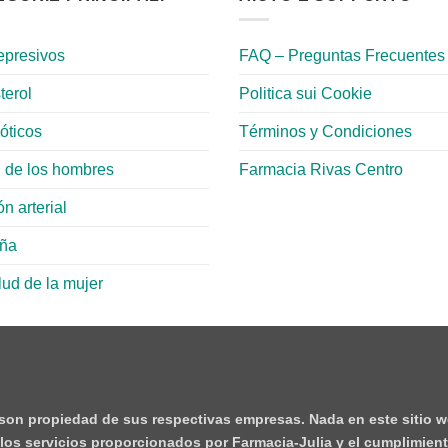
epresivos
FAQ – Preguntas Frecuentes
terol
Politica sui Cookie
ióticos
Términos y Condiciones
 de los hombres
Farmacia Rivas Centro
n arterial
aña
lud de la mujer
 son propiedad de sus respectivas empresas. Nada en este sitio w
e los servicios proporcionados por Farmacia-Julia y el cumplimient