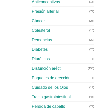
Anticonceptivos
(13)
Presión arterial
(74)
Cáncer
(23)
Colesterol
(18)
Demencias
(20)
Diabetes
(26)
Diuréticos
(6)
Disfunción eréctil
(150)
Paquetes de erección
(5)
Cuidado de los Ojos
(19)
Tracto gastrointestinal
(48)
Pérdida de cabello
(24)