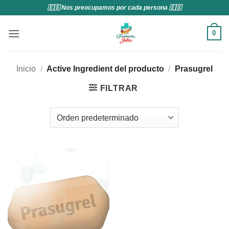
Saltar
🇪🇸 Nos preocupamos por cada persona 🇪🇸
al
contenido
0
Inicio
/
Active Ingredient del producto
/
Prasugrel
FILTRAR