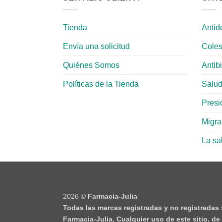
Tienda
Antid
Envía una solicitud
Coles
Quiénes Somos
Antib
Políticas de la Tienda
Salud
Presió
Migr
La sa
2026 ©
Farmacia-Julia
Todas las marcas registradas y no registradas
Farmacia-Julia. Cualquier uso de este sitio, d