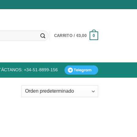
0
CARRITO /
€
0,00
ÁCTANOS: +34-51-8899-156