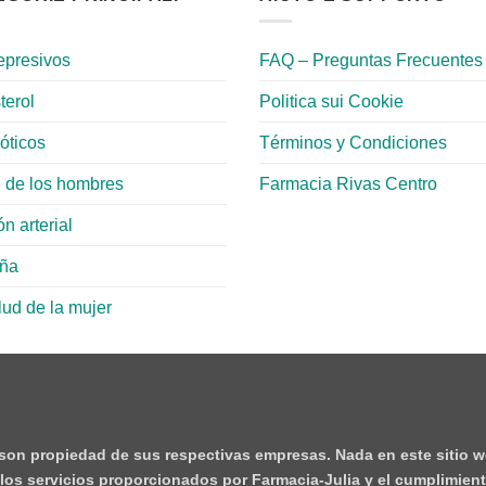
epresivos
FAQ – Preguntas Frecuentes
terol
Politica sui Cookie
ióticos
Términos y Condiciones
 de los hombres
Farmacia Rivas Centro
n arterial
aña
lud de la mujer
 son propiedad de sus respectivas empresas. Nada en este sitio w
e los servicios proporcionados por Farmacia-Julia y el cumplimient