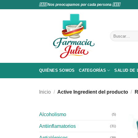
Saltar
🇪🇸 Nos preocupamos por cada persona 🇪🇸
al
contenido
Buscar
por:
QUIÉNES SOMOS
CATEGORÍAS
SALUD DE
Inicio
/
Active Ingredient del producto
/
R
Alcoholismo
(5)
Antiinflamatorios
(31)
Antialérgicos
(39)