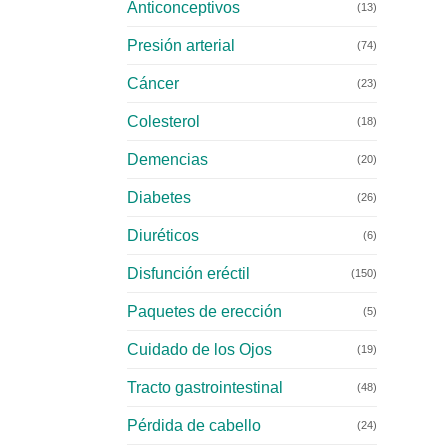
Anticonceptivos
(13)
Presión arterial
(74)
Cáncer
(23)
Colesterol
(18)
Demencias
(20)
Diabetes
(26)
Diuréticos
(6)
Disfunción eréctil
(150)
Paquetes de erección
(5)
Cuidado de los Ojos
(19)
Tracto gastrointestinal
(48)
Pérdida de cabello
(24)