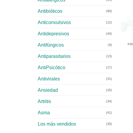
Antibióticos
(80)
Anticonvulsivos
(12)
Antidepresivos
+
(44)
Antifúngicos
PR
(9)
Antiparasitarios
(13)
AntiPsicótico
(17)
Antivirales
(31)
Ansiedad
(16)
Artritis
(34)
Asma
(41)
Los más vendidos
(30)