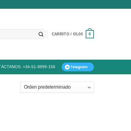
0
CARRITO /
€
0,00
ÁCTANOS: +34-51-8899-156