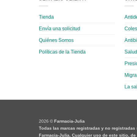
Tienda
Antid
Envía una solicitud
Coles
Quiénes Somos
Antib
Políticas de la Tienda
Salud
Presió
Migr
La sa
2026 ©
Farmacia-Julia
Todas las marcas registradas y no registradas
Farmacia-Julia. Cualquier uso de este sitio, d