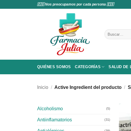
Saltar
🇪🇸 Nos preocupamos por cada persona 🇪🇸
al
contenido
Buscar
por:
QUIÉNES SOMOS
CATEGORÍAS
SALUD DE
Inicio
/
Active Ingredient del producto
/
S
Alcoholismo
(5)
Antiinflamatorios
(31)
Antialérgicos
(39)