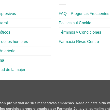
epresivos
FAQ – Preguntas Frecuentes
terol
Politica sui Cookie
ióticos
Términos y Condiciones
 de los hombres
Farmacia Rivas Centro
n arterial
aña
lud de la mujer
 son propiedad de sus respectivas empresas. Nada en este sitio w
e los servicios proporcionados por Farmacia-Julia y el cumplimient