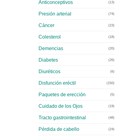
Anticonceptivos
(13)
Presión arterial
(74)
Cáncer
(23)
Colesterol
(18)
Demencias
(20)
Diabetes
(26)
Diuréticos
(6)
Disfunción eréctil
(150)
Paquetes de erección
(5)
Cuidado de los Ojos
(19)
Tracto gastrointestinal
(48)
Pérdida de cabello
(24)