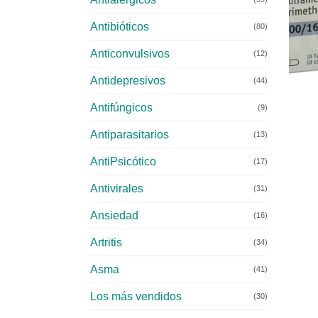
Antibióticos
(80)
Anticonvulsivos
(12)
Antidepresivos
+
(44)
Antifúngicos
(9)
Antiparasitarios
(13)
AntiPsicótico
(17)
Antivirales
(31)
Ansiedad
(16)
Artritis
(34)
Asma
(41)
Los más vendidos
(30)